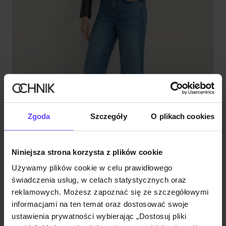
Zgoda
Szczegóły
O plikach cookies
Niniejsza strona korzysta z plików cookie
Premium
Używamy plików cookie w celu prawidłowego
Krótka skórzana marynarka damska
4.9 (38)
świadczenia usług, w celach statystycznych oraz
499,90 zł
reklamowych. Możesz zapoznać się ze szczegółowymi
599,90 zł
-
najniższa cena z 30 dni przed obniżką
informacjami na ten temat oraz dostosować swoje
ustawienia prywatności wybierając „Dostosuj pliki