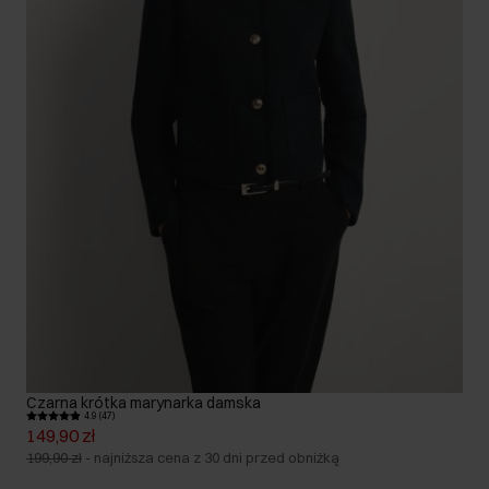
Czarna krótka marynarka damska
4.9 (47)
149,90 zł
199,90 zł
-
najniższa cena z 30 dni przed obniżką