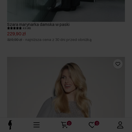
Szara marynarka damska w paski
4.9 (49)
229,90 zł
329,90 zł
-
najniższa cena z 30 dni przed obniżką
0
0