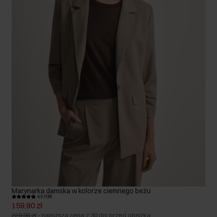
Marynarka damska w kolorze ciemnego beżu
4.9 (138)
159,90 zł
229,90 zł
-
najniższa cena z 30 dni przed obniżką