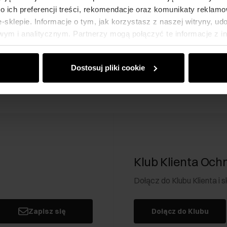
 ich preferencji treści, rekomendacje oraz komunikaty reklamo
sklepie. Informacje o tym, jak korzystasz z naszej witryny, u
ym i analitycznym. Partnerzy mogą połączyć te informacje z 
dczas korzystania z ich usług.
Dostosuj pliki cookie
Klub Klienta Och
Dołącz do Klubu Klienta i
Zapisz się
Dołącz do Klubu