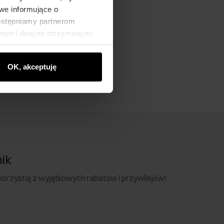
we informujące o
dostępniamy partnerom
innymi danymi otrzymanymi
OK, akceptuję
nik
 skorzystaj z wyjątkowych rabatów i przywilejów!