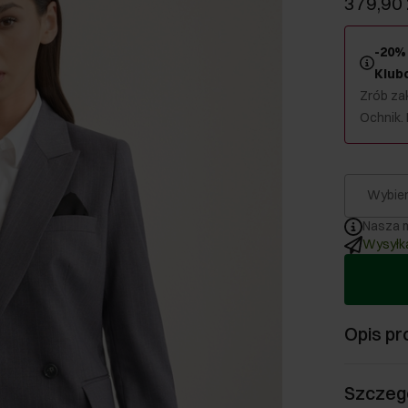
379,90 
-20% 
Klub
Zrób zak
Ochnik.
Wybier
Nasza m
Wysyłka
Opis pr
Szczeg