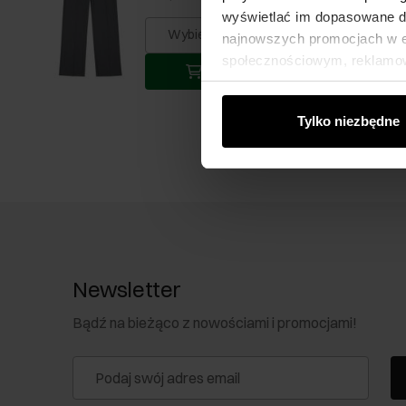
wyświetlać im dopasowane do
Wybierz rozmiar
najnowszych promocjach w e-
społecznościowym, reklamow
Dodaj do koszyka
od Ciebie lub uzyskanymi po
Tylko niezbędne
Newsletter
Bądź na bieżąco z nowościami i promocjami!