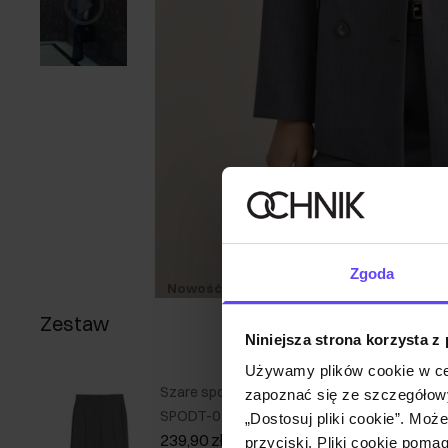
Zgoda
Nowość
NEW20
Zestaw
Niniejsza strona korzysta z
Używamy plików cookie w ce
Szare spodnie damskie w kant
zapoznać się ze szczegółowy
SPODT-0125-9D(Z26)
„Dostosuj pliki cookie”. Moż
239,90 zł
przyciski. Pliki cookie poma