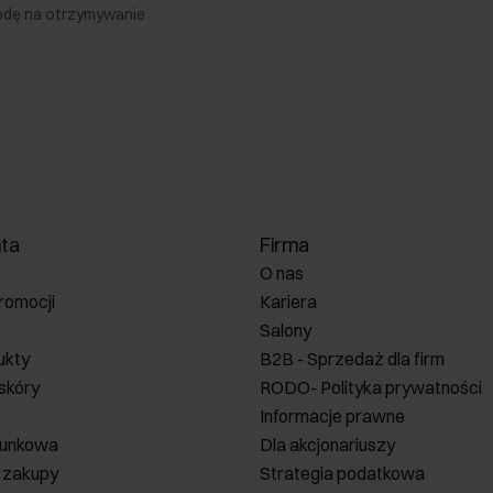
odę na otrzymywanie
nta
Firma
O nas
romocji
Kariera
Salony
ukty
B2B - Sprzedaż dla firm
 skóry
RODO- Polityka prywatności
Informacje prawne
runkowa
Dla akcjonariuszy
 zakupy
Strategia podatkowa