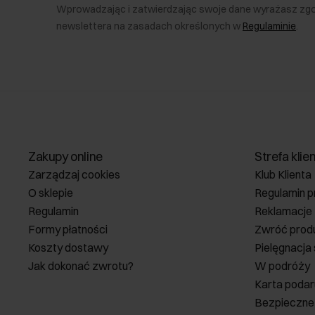
Wprowadzając i zatwierdzając swoje dane wyrażasz zg
newslettera na zasadach określonych w
Regulaminie
.
Zakupy online
Strefa klie
Zarządzaj cookies
Klub Klienta
O sklepie
Regulamin p
Regulamin
Reklamacje
Formy płatności
Zwróć prod
Koszty dostawy
Pielęgnacja
Jak dokonać zwrotu?
W podróży
Karta poda
Bezpieczne