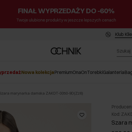
FINAŁ WYPRZEDAŻY DO -60%
Twoje ulubione produkty w jeszcze lepszych cenach
Klub Kli
przedaż
Nowa kolekcja
Premium
Ona
On
Torebki
Galanteria
Ba
Szara marynarka damska ZAKDT-0050-9D(Z26)
Producen
Kod: ZAK
Szara 