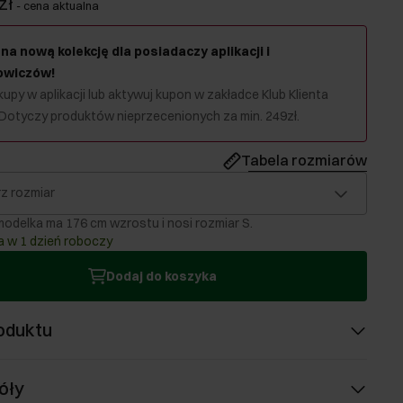
zł
-
cena aktualna
na nową kolekcję dla posiadaczy aplikacji i
owiczów!
upy w aplikacji lub aktywuj kupon w zakładce Klub Klienta
 Dotyczy produktów nieprzecenionych za min. 249zł.
Tabela rozmiarów
z rozmiar
odelka ma 176 cm wzrostu i nosi rozmiar S.
 w 1 dzień roboczy
Dodaj do koszyka
oduktu
óły