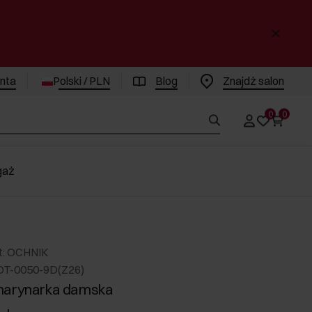
enta
Polski / PLN
Blog
Znajdż salon
0
0
gaż
t: OCHNIK
DT-0050-9D(Z26)
marynarka damska