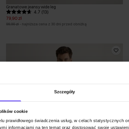
Granatowe jeansy wide leg
4.7 (13)
79,90 zł
99,90 zł
-
najniższa cena z 30 dni przed obniżką
Szczegóły
 plików cookie
lu prawidłowego świadczenia usług, w celach statystycznych 
mi informacjami na ten temat oraz dostosować swoje ustawieni