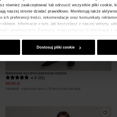
esz również zaakceptować lub odrzucić wszystkie pliki cookie, k
gają naszej stronie działać prawidłowo. Monitorują także aktyw
 ich preferencji treści, rekomendacje oraz komunikaty reklamo
sklepie. Informacje o tym, jak korzystasz z naszej witryny, u
ym i analitycznym. Partnerzy mogą połączyć te informacje z 
dczas korzystania z ich usług.
Dostosuj pliki cookie
Niebieskie spodnie jeansowe męskie
4.8 (92)
99,90 zł
119,90 zł
-
najniższa cena z 30 dni przed obniżką