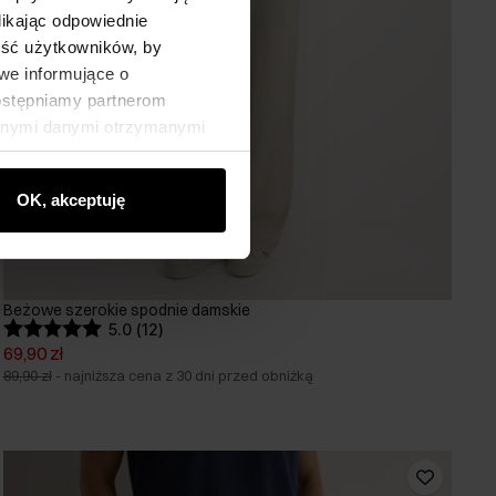
likając odpowiednie
ność użytkowników, by
we informujące o
dostępniamy partnerom
innymi danymi otrzymanymi
OK, akceptuję
Beżowe szerokie spodnie damskie
5.0 (12)
69,90 zł
89,90 zł
-
najniższa cena z 30 dni przed obniżką