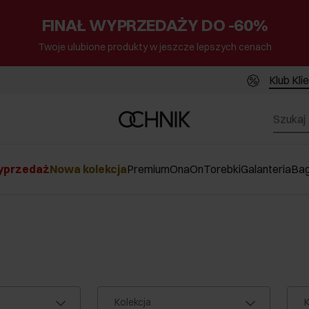
FINAŁ WYPRZEDAŻY DO -60%
Twoje ulubione produkty w jeszcze lepszych cenach
Klub Kli
przedaż
Nowa kolekcja
Premium
Ona
On
Torebki
Galanteria
Ba
Kolekcja
K