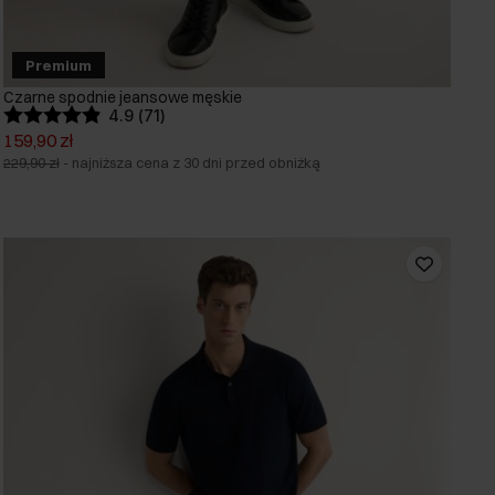
Premium
Czarne spodnie jeansowe męskie
4.9 (71)
159,90 zł
229,90 zł
-
najniższa cena z 30 dni przed obniżką