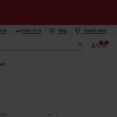
enta
Polski / PLN
Blog
Znajdż salon
0
0
gaż
olor