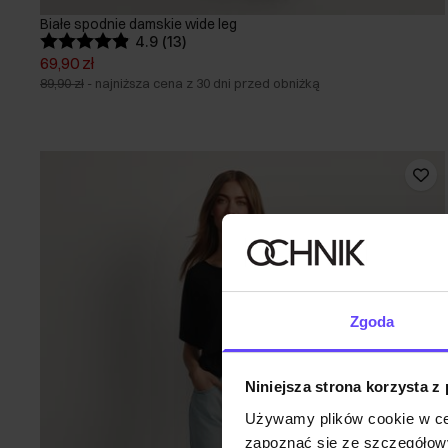
Białe spodnie damskie wide leg
4.9 (13)
69,90 zł
89,90 zł
-
najniższa cena z 30 dni przed obniżką
Zgoda
Niniejsza strona korzysta z
Używamy plików cookie w ce
zapoznać się ze szczegółowy