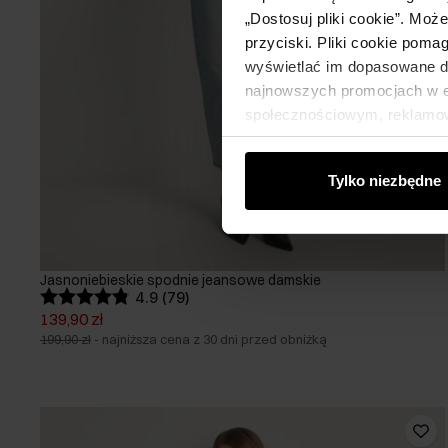
„Dostosuj pliki cookie”. Moż
przyciski. Pliki cookie poma
wyświetlać im dopasowane do
najnowszych promocjach w e-
społecznościowym, reklamow
od Ciebie lub uzyskanymi po
Tylko niezbędne
Jasnoniebieskie spodnie jeansowe damskie
4.9 (79)
139,90 zł
199,90 zł
-
najniższa cena z 30 dni przed obniżką