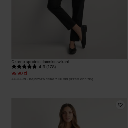
Czarne spodnie damskie w kant
4.9 (178)
99,90 zł
119,90 zł
-
najniższa cena z 30 dni przed obniżką