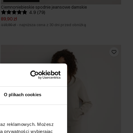
Ciemnoniebieskie spodnie jeansowe damskie
4.9 (79)
89,90 zł
119,90 zł
-
najniższa cena z 30 dni przed obniżką
O plikach cookies
oraz reklamowych. Możesz
a prywatności wybierając