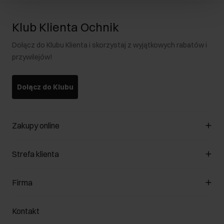
Klub Klienta Ochnik
Dołącz do Klubu Klienta i skorzystaj z wyjątkowych rabatów i
przywilejów!
Dołącz do Klubu
Zakupy online
Zarządzaj cookies
Strefa klienta
O sklepie
Regulamin
Klub Klienta
Firma
Formy płatności
Regulamin promocji
Koszty dostawy
Reklamacje
O nas
Jak dokonać zwrotu?
Kontakt
Zwróć produkty
Kariera