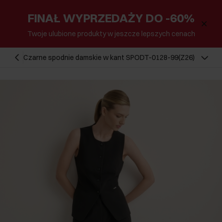
FINAŁ WYPRZEDAŻY DO -60%
Twoje ulubione produkty w jeszcze lepszych cenach
Czarne spodnie damskie w kant SPODT-0128-99(Z26)