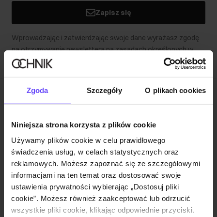
Zapisz się
Wprowadzając i zatwierdzając swoje dane wyrażasz zgodę
na otrzymywanie newslettera na zasadach określonych w
Regulaminie
.
Zgoda
Szczegóły
O plikach cookies
Klub Klienta Ochnik
Dołącz do Klubu Klienta i skorzystaj z wyjątkowych rabatów i
Niniejsza strona korzysta z plików cookie
przywilejów!
Używamy plików cookie w celu prawidłowego
świadczenia usług, w celach statystycznych oraz
Dołącz do Klubu
reklamowych. Możesz zapoznać się ze szczegółowymi
informacjami na ten temat oraz dostosować swoje
ustawienia prywatności wybierając „Dostosuj pliki
Zakupy online
cookie”. Możesz również zaakceptować lub odrzucić
wszystkie pliki cookie, klikając odpowiednie przyciski.