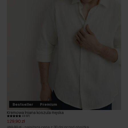
Bestseller
Premium
Kremowa lniana koszula męska
4.9 (97)
129,90 zł
159,90 zł
-
najniższa cena z 30 dni przed obniżką