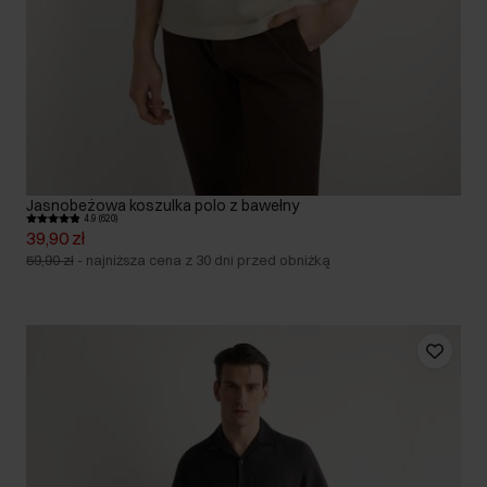
Jasnobeżowa koszulka polo z bawełny
4.9 (620)
39,90 zł
59,90 zł
-
najniższa cena z 30 dni przed obniżką