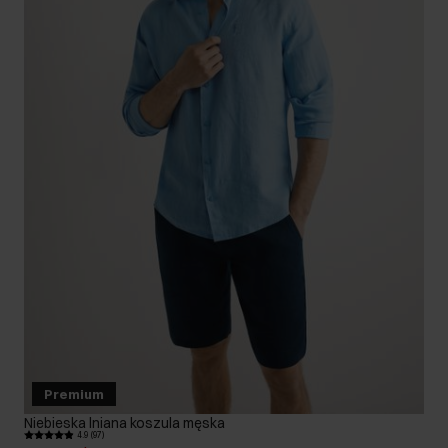
Premium
Niebieska lniana koszula męska
4.9 (97)