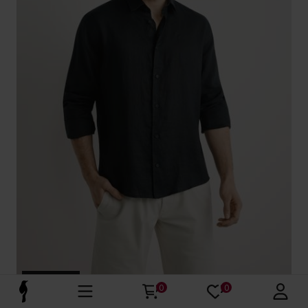
Premium
0
0
Czarna lniana koszula męska
4.9 (97)