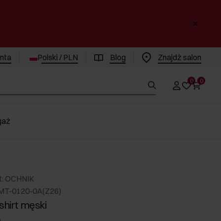
enta
Polski / PLN
Blog
Znajdż salon
0
0
gaż
t: OCHNIK
MT-0120-0A(Z26)
shirt męski