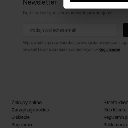
Newsletter
Bądź na bieżąco z nowościami i promocjami!
Wprowadzając i zatwierdzając swoje dane wyrażasz zg
newslettera na zasadach określonych w
Regulaminie
.
Zakupy online
Strefa klie
Zarządzaj cookies
Klub Klienta
O sklepie
Regulamin p
Regulamin
Reklamacje