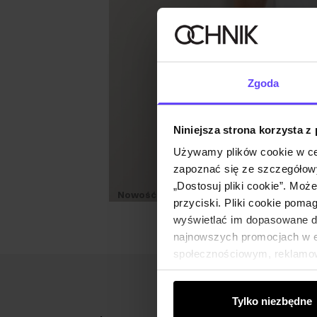
Zgoda
Niniejsza strona korzysta z
Używamy plików cookie w ce
zapoznać się ze szczegółowy
„Dostosuj pliki cookie”. Moż
Nowość
przyciski. Pliki cookie poma
wyświetlać im dopasowane do
najnowszych promocjach w e-
społecznościowym, reklamow
od Ciebie lub uzyskanymi po
Tylko niezbędne