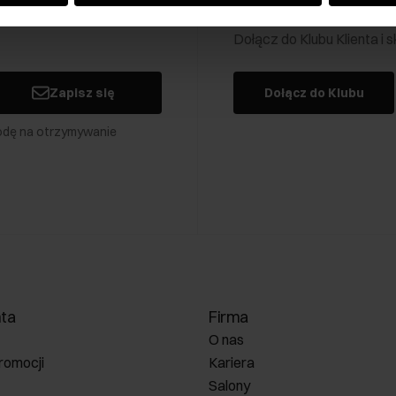
Klub Klienta Och
Dołącz do Klubu Klienta i
Zapisz się
Dołącz do Klubu
odę na otrzymywanie
nta
Firma
O nas
romocji
Kariera
Salony