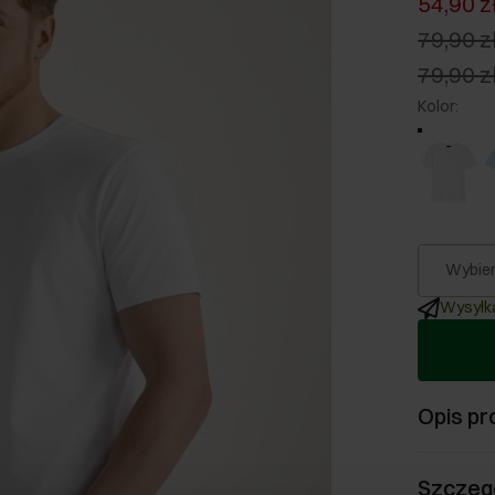
54,90 z
79,90 z
79,90 z
Kolor
:
Wybier
Wysyłka
Opis pr
Szczeg