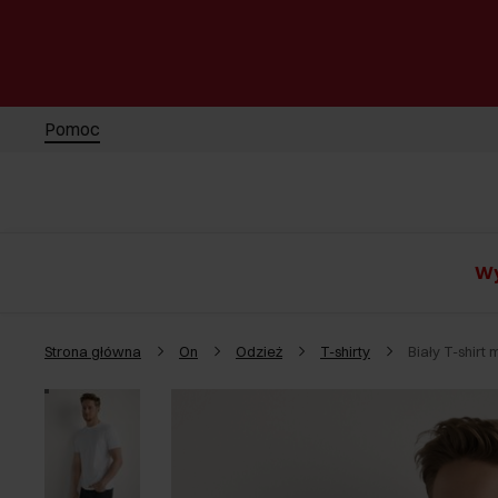
Pomoc
Wy
Strona główna
On
Odzież
T-shirty
Biały T-shir