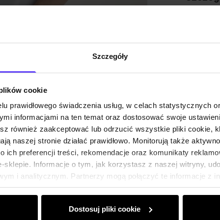
Skład
Szczegóły
Opinie
 plików cookie
lu prawidłowego świadczenia usług, w celach statystycznych 
mi informacjami na ten temat oraz dostosować swoje ustawieni
esz również zaakceptować lub odrzucić wszystkie pliki cookie, k
gają naszej stronie działać prawidłowo. Monitorują także aktyw
 ich preferencji treści, rekomendacje oraz komunikaty reklamo
sklepie. Informacje o tym, jak korzystasz z naszej witryny, u
ym i analitycznym. Partnerzy mogą połączyć te informacje z 
dczas korzystania z ich usług.
Dostosuj pliki cookie