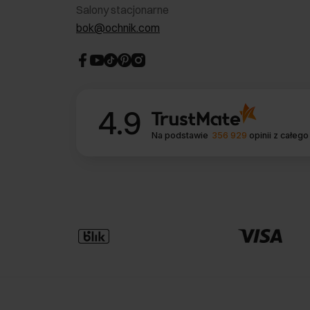
Salony stacjonarne
bok@ochnik.com
4.9
Na podstawie
356 929
opinii
z całego