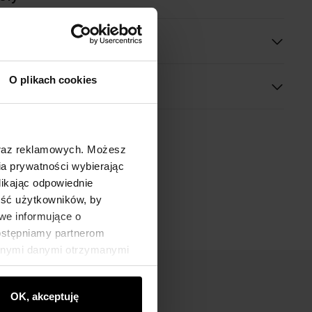
O plikach cookies
oraz reklamowych. Możesz
a prywatności wybierając
likając odpowiednie
ność użytkowników, by
we informujące o
dostępniamy partnerom
innymi danymi otrzymanymi
OK, akceptuję