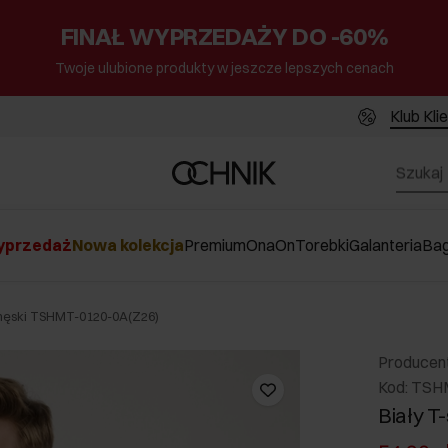
FINAŁ WYPRZEDAŻY DO -60%
Twoje ulubione produkty w jeszcze lepszych cenach
Klub Kli
przedaż
Nowa kolekcja
Premium
Ona
On
Torebki
Galanteria
Ba
t męski TSHMT-0120-0A(Z26)
Producen
Kod: TSH
Biały T-