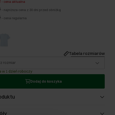
ł
-
cena aktualna
ł
-
najniższa cena z 30 dni przed obniżką
ł
-
cena regularna
Tabela rozmiarów
z rozmiar
 w 1 dzień roboczy
Dodaj do koszyka
oduktu
óły