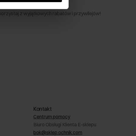
nik
 skorzystaj z wyjątkowych rabatów i przywilejów!
Kontakt
Centrum pomocy
Biuro Obsługi Klienta E-sklepu
bok@sklep.ochnik.com