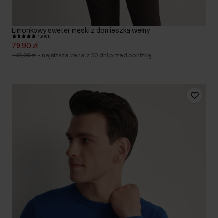
Limonkowy sweter męski z domieszką wełny
4.9 (81)
79,90 zł
119,90 zł
-
najniższa cena z 30 dni przed obniżką