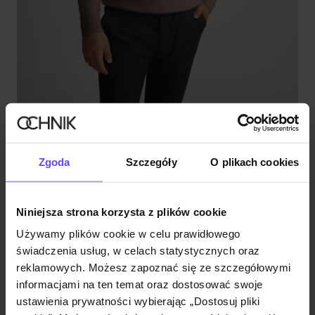
Premium
Camelowy sweter męski z wełną
Zgoda
Szczegóły
O plikach cookies
4.8 (45)
349,90 zł
Niniejsza strona korzysta z plików cookie
Używamy plików cookie w celu prawidłowego
świadczenia usług, w celach statystycznych oraz
reklamowych. Możesz zapoznać się ze szczegółowymi
informacjami na ten temat oraz dostosować swoje
ustawienia prywatności wybierając „Dostosuj pliki