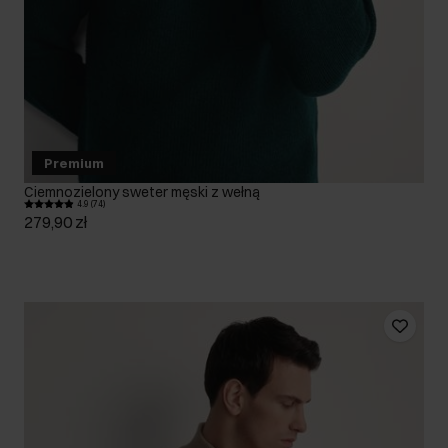
Premium
Ciemnozielony sweter męski z wełną
4.9 (74)
279,90 zł