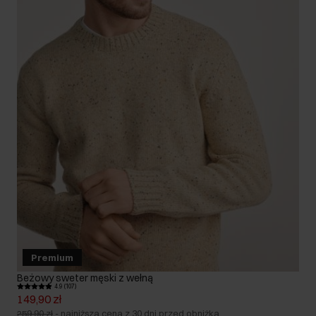
Premium
Beżowy sweter męski z wełną
4.9 (107)
149,90 zł
259,90 zł
-
najniższa cena z 30 dni przed obniżką