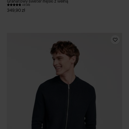
Granatowy sweter męski z wełną
4.8 (45)
349,90 zł