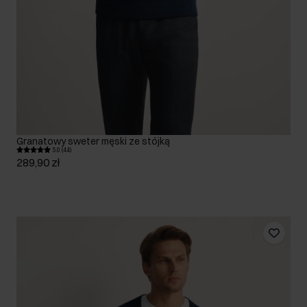
Granatowy sweter męski ze stójką
5.0 (44)
289,90 zł