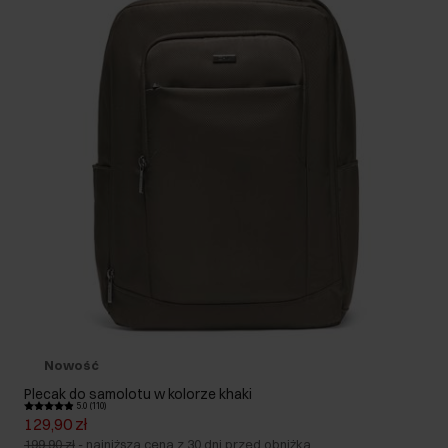
Nowość
Plecak do samolotu w kolorze khaki
5.0 (110)
129,90 zł
199,90 zł
-
najniższa cena z 30 dni przed obniżką