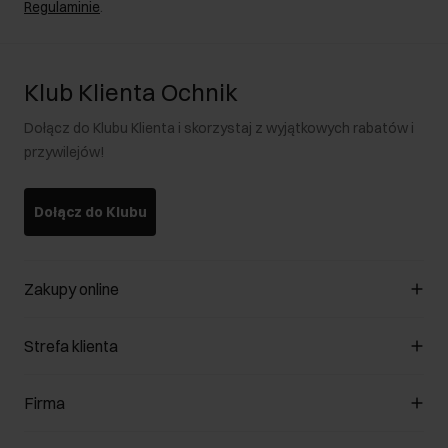
Regulaminie
.
Klub Klienta Ochnik
Dołącz do Klubu Klienta i skorzystaj z wyjątkowych rabatów i
przywilejów!
Dołącz do Klubu
Zakupy online
Zarządzaj cookies
Strefa klienta
O sklepie
Regulamin
Klub Klienta
Firma
Formy płatności
Regulamin promocji
Koszty dostawy
Reklamacje