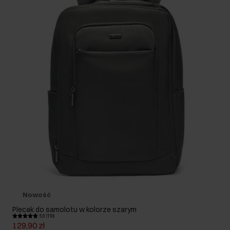
Nowość
Plecak do samolotu w kolorze szarym
5.0 (110)
129,90 zł