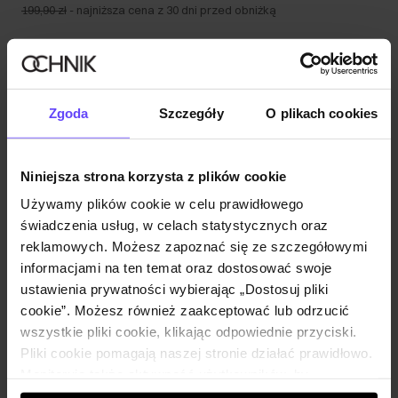
199,90 zł
-
najniższa cena z 30 dni przed obniżką
Zgoda
Szczegóły
O plikach cookies
Niniejsza strona korzysta z plików cookie
Używamy plików cookie w celu prawidłowego
świadczenia usług, w celach statystycznych oraz
reklamowych. Możesz zapoznać się ze szczegółowymi
informacjami na ten temat oraz dostosować swoje
ustawienia prywatności wybierając „Dostosuj pliki
cookie”. Możesz również zaakceptować lub odrzucić
wszystkie pliki cookie, klikając odpowiednie przyciski.
Pliki cookie pomagają naszej stronie działać prawidłowo.
Monitorują także aktywność użytkowników, by
wyświetlać im dopasowane do ich preferencji treści,