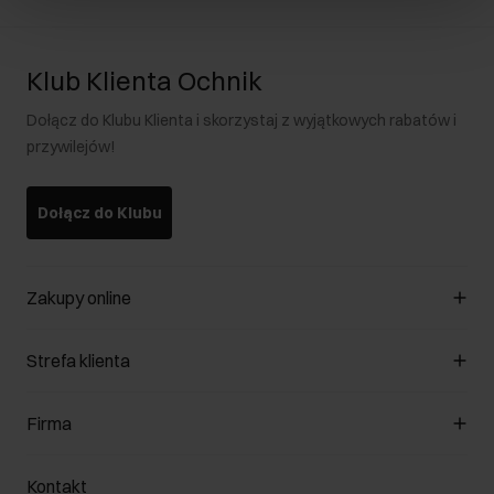
Klub Klienta Ochnik
Dołącz do Klubu Klienta i skorzystaj z wyjątkowych rabatów i
przywilejów!
Dołącz do Klubu
Zakupy online
Zarządzaj cookies
Strefa klienta
O sklepie
Regulamin
Klub Klienta
Firma
Formy płatności
Regulamin promocji
Koszty dostawy
Reklamacje
O nas
Jak dokonać zwrotu?
Kontakt
Zwróć produkty