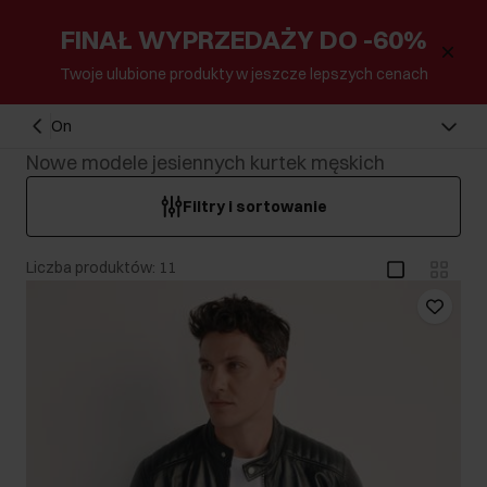
FINAŁ WYPRZEDAŻY DO -60%
Twoje ulubione produkty w jeszcze lepszych cenach
On
Nowe modele jesiennych kurtek męskich
Filtry i sortowanie
Liczba produktów: 11