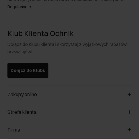
Regulaminie
.
Klub Klienta Ochnik
Dołącz do Klubu Klienta i skorzystaj z wyjątkowych rabatów i
przywilejów!
Dołącz do Klubu
Zakupy online
Zarządzaj cookies
Strefa klienta
O sklepie
Regulamin
Klub Klienta
Firma
Formy płatności
Regulamin promocji
Koszty dostawy