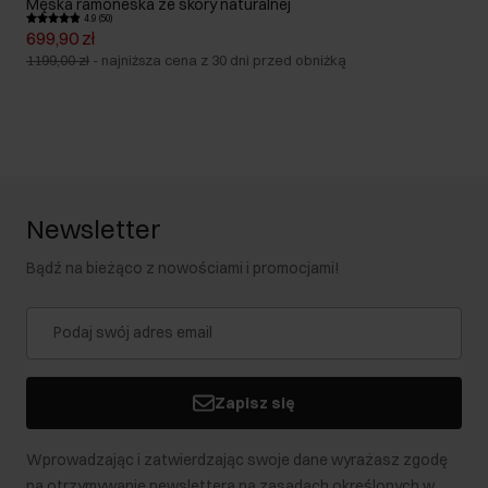
Męska ramoneska ze skóry naturalnej
4.9 (50)
699,90 zł
1199,00 zł
-
najniższa cena z 30 dni przed obniżką
Newsletter
Bądź na bieżąco z nowościami i promocjami!
Zapisz się
Wprowadzając i zatwierdzając swoje dane wyrażasz zgodę
na otrzymywanie newslettera na zasadach określonych w