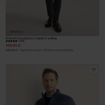
Nowość
Granatowy płaszcz męski z wełną
4.9 (92)
399,90 zł
599,90 zł
-
najniższa cena z 30 dni przed obniżką