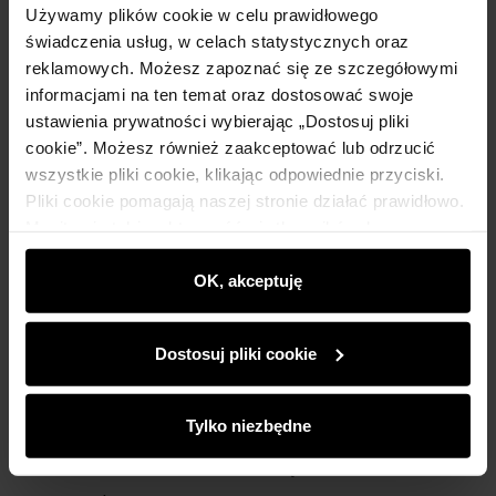
Używamy plików cookie w celu prawidłowego
świadczenia usług, w celach statystycznych oraz
reklamowych. Możesz zapoznać się ze szczegółowymi
informacjami na ten temat oraz dostosować swoje
ustawienia prywatności wybierając „Dostosuj pliki
cookie”. Możesz również zaakceptować lub odrzucić
wszystkie pliki cookie, klikając odpowiednie przyciski.
Pliki cookie pomagają naszej stronie działać prawidłowo.
Monitorują także aktywność użytkowników, by
wyświetlać im dopasowane do ich preferencji treści,
rekomendacje oraz komunikaty reklamowe informujące o
OK, akceptuję
najnowszych promocjach w e-sklepie. Informacje o tym,
jak korzystasz z naszej witryny, udostępniamy
Dostosuj pliki cookie
partnerom społecznościowym, reklamowym i
analitycznym. Partnerzy mogą połączyć te informacje z
innymi danymi otrzymanymi od Ciebie lub uzyskanymi
Tylko niezbędne
Nowość
Premium
NEW20
podczas korzystania z ich usług.
Czarna skórzana kurtka bomberka męska