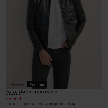
Nowość
Premium
Skórzana kurtka męska ze stójką
4.9 (93)
599,90 zł
999,90 zł
-
najniższa cena z 30 dni przed obniżką