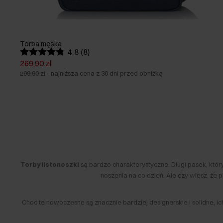
Torba męska
4.8 (8)
269,90 zł
299,90 zł
-
najniższa cena z 30 dni przed obniżką
Torby listonoszki
są bardzo charakterystyczne. Długi pasek, któ
noszenia na co dzień. Ale czy wiesz, że
Choć te nowoczesne są znacznie bardziej designerskie i solidne, 