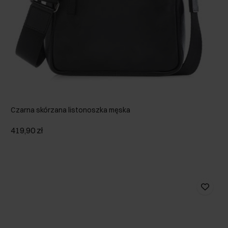
Czarna skórzana listonoszka męska
419,90 zł