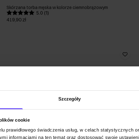
Skórzana torba męska w kolorze ciemnobrązowym
5.0 (1)
419,90 zł
Szczegóły
 plików cookie
lu prawidłowego świadczenia usług, w celach statystycznych 
mi informacjami na ten temat oraz dostosować swoje ustawieni