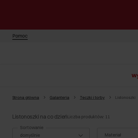
Pomoc
Wy
Strona główna
Galanteria
Teczki i torby
Listonoszki
Listonoszki na co dzień
Liczba produktów: 11
Sortowanie
Materiał