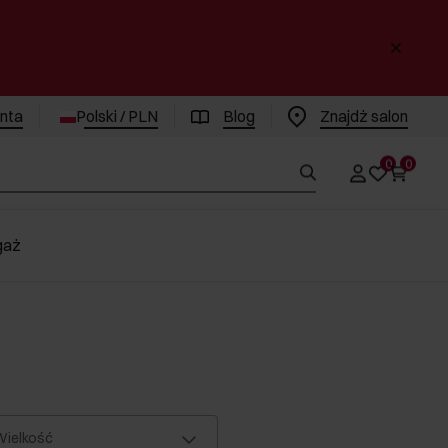
enta
Polski / PLN
Blog
Znajdż salon
0
0
gaż
ielkość