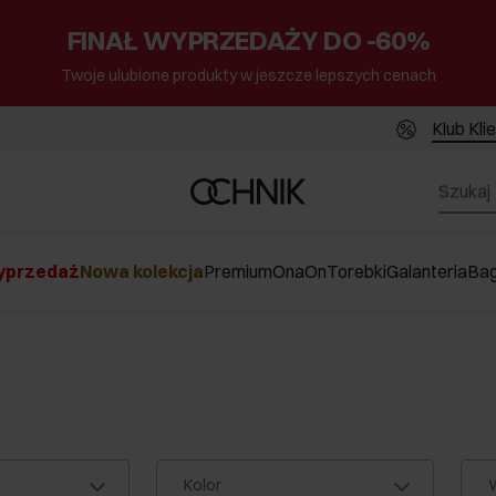
FINAŁ WYPRZEDAŻY DO -60%
Twoje ulubione produkty w jeszcze lepszych cenach
Klub Kli
przedaż
Nowa kolekcja
Premium
Ona
On
Torebki
Galanteria
Ba
Kolor
W