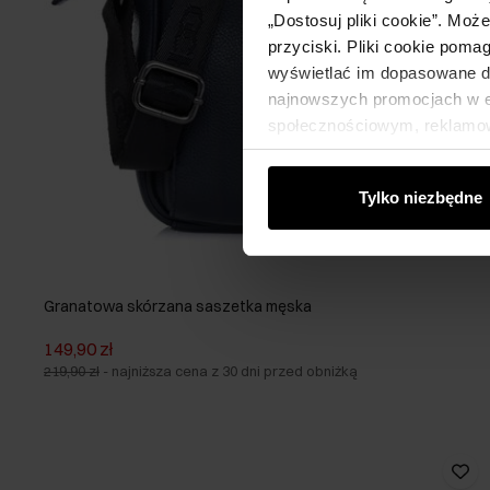
„Dostosuj pliki cookie”. Moż
przyciski. Pliki cookie poma
wyświetlać im dopasowane do
najnowszych promocjach w e-
społecznościowym, reklamow
od Ciebie lub uzyskanymi po
Tylko niezbędne
Granatowa skórzana saszetka męska
149,90 zł
219,90 zł
-
najniższa cena z 30 dni przed obniżką