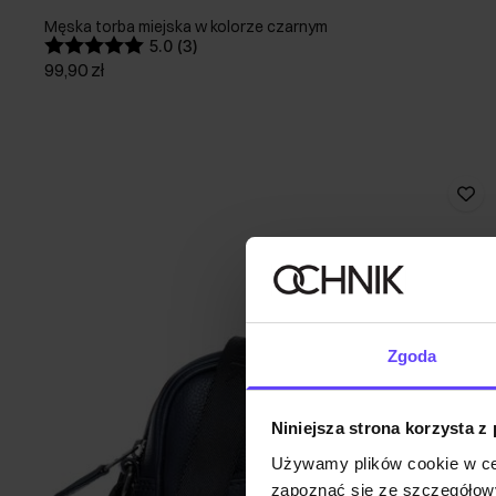
Męska torba miejska w kolorze czarnym
5.0 (3)
99,90 zł
Zgoda
Niniejsza strona korzysta z
Używamy plików cookie w ce
zapoznać się ze szczegółowy