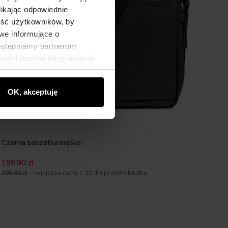
likając odpowiednie
ność użytkowników, by
we informujące o
dostępniamy partnerom
innymi danymi otrzymanymi
OK, akceptuję
Czarna saszetka męska
199,90 zł
299,90 zł
-
najniższa cena z 30 dni przed obniżką