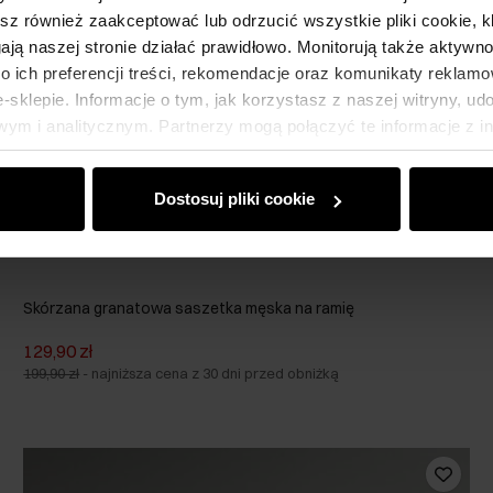
esz również zaakceptować lub odrzucić wszystkie pliki cookie, k
gają naszej stronie działać prawidłowo. Monitorują także aktyw
 ich preferencji treści, rekomendacje oraz komunikaty reklamo
sklepie. Informacje o tym, jak korzystasz z naszej witryny, u
ym i analitycznym. Partnerzy mogą połączyć te informacje z 
dczas korzystania z ich usług.
Dostosuj pliki cookie
Skórzana granatowa saszetka męska na ramię
129,90 zł
199,90 zł
-
najniższa cena z 30 dni przed obniżką