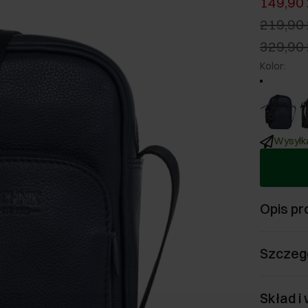
149,90 
219,90 
329,90 
Kolor
:
Wysyłka
Opis pr
Szczeg
Skład i