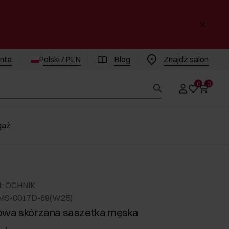
enta
Polski / PLN
Blog
Znajdż salon
0
0
gaż
t: OCHNIK
RMS-0017D-69(W25)
owa skórzana saszetka męska