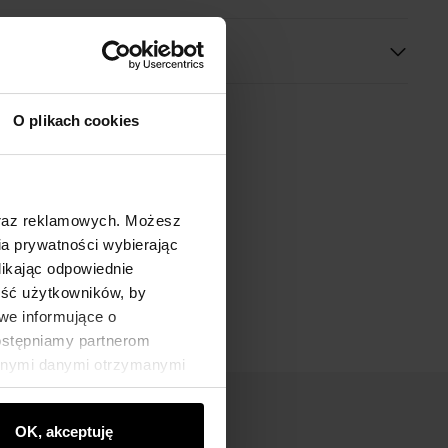
O plikach cookies
oraz reklamowych. Możesz
a prywatności wybierając
likając odpowiednie
ność użytkowników, by
we informujące o
dostępniamy partnerom
innymi danymi otrzymanymi
OK, akceptuję