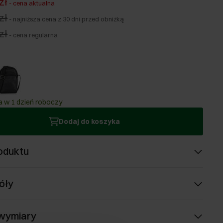
zł
-
cena aktualna
zł
-
najniższa cena z 30 dni przed obniżką
zł
-
cena regularna
 w 1 dzień roboczy
Dodaj do koszyka
oduktu
óły
 wymiary