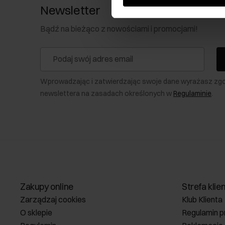
Newsletter
Bądź na bieżąco z nowościami i promocjami!
Wprowadzając i zatwierdzając swoje dane wyrażasz zg
newslettera na zasadach określonych w
Regulaminie
.
Zakupy online
Strefa klie
Zarządzaj cookies
Klub Klienta
O sklepie
Regulamin p