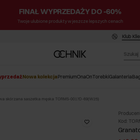
FINAŁ WYPRZEDAŻY DO -60%
Twoje ulubione produkty w jeszcze lepszych cenach
Klub Kli
przedaż
Nowa kolekcja
Premium
Ona
On
Torebki
Galanteria
Ba
wa skórzana saszetka męska TORMS-0017D-69(W25)
Producen
Kod: TO
Granat