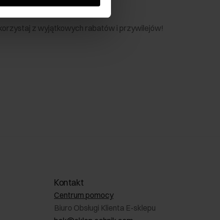
nik
 skorzystaj z wyjątkowych rabatów i przywilejów!
Kontakt
Centrum pomocy
Biuro Obsługi Klienta E-sklepu