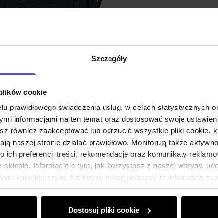
Opinie
Szczegóły
 plików cookie
lu prawidłowego świadczenia usług, w celach statystycznych 
mi informacjami na ten temat oraz dostosować swoje ustawieni
esz również zaakceptować lub odrzucić wszystkie pliki cookie, k
gają naszej stronie działać prawidłowo. Monitorują także aktyw
 ich preferencji treści, rekomendacje oraz komunikaty reklamo
sklepie. Informacje o tym, jak korzystasz z naszej witryny, u
ym i analitycznym. Partnerzy mogą połączyć te informacje z 
dczas korzystania z ich usług.
Dostosuj pliki cookie