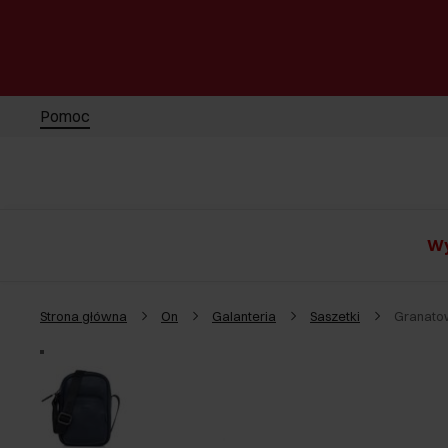
Pomoc
Wy
Strona główna
On
Galanteria
Saszetki
Granato