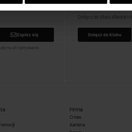
Klub Klienta Och
Dołącz do Klubu Klienta i
Zapisz się
Dołącz do Klubu
odę na otrzymywanie
nta
Firma
O nas
romocji
Kariera