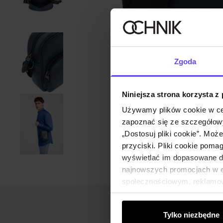
Zgoda
Niniejsza strona korzysta z
Używamy plików cookie w ce
zapoznać się ze szczegółowy
„Dostosuj pliki cookie”. Moż
przyciski. Pliki cookie poma
wyświetlać im dopasowane do
najnowszych promocjach w e-
społecznościowym, reklamow
od Ciebie lub uzyskanymi po
Tylko niezbędne