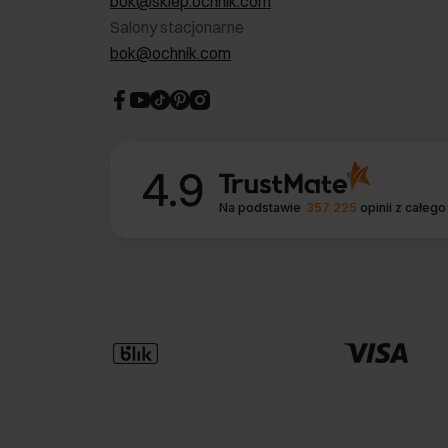
bok@sklep.ochnik.com
Salony stacjonarne
bok@ochnik.com
4.9
Na podstawie
357 225
opinii
z całego