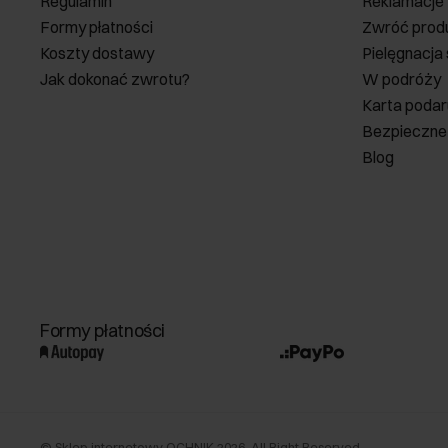
Regulamin
Reklamacje
Formy płatności
Zwróć prod
Koszty dostawy
Pielęgnacja
Jak dokonać zwrotu?
W podróży
Karta poda
Bezpieczne
Blog
Formy płatności
©
Sklep internetowy OCHNIK
2026
. All Right Reserved.