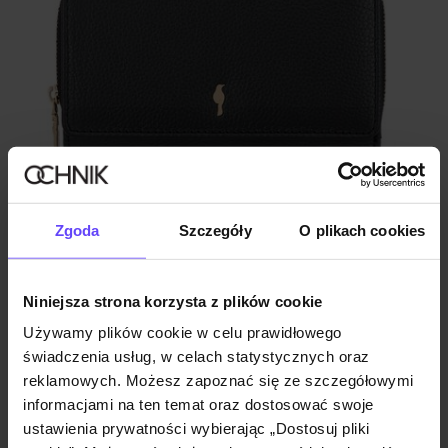
Duży czarny skórzany portfel damski
Zgoda
Szczegóły
O plikach cookies
5.0 (109)
129,90 zł
149,90 zł
-
najniższa cena z 30 dni przed obniżką
Niniejsza strona korzysta z plików cookie
Używamy plików cookie w celu prawidłowego
świadczenia usług, w celach statystycznych oraz
reklamowych. Możesz zapoznać się ze szczegółowymi
informacjami na ten temat oraz dostosować swoje
ustawienia prywatności wybierając „Dostosuj pliki