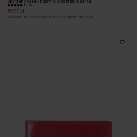
Skórzany pasek z klamrą w kształcie serca
4.8 (11)
69,90 zł
89,90 zł
-
najniższa cena z 30 dni przed obniżką