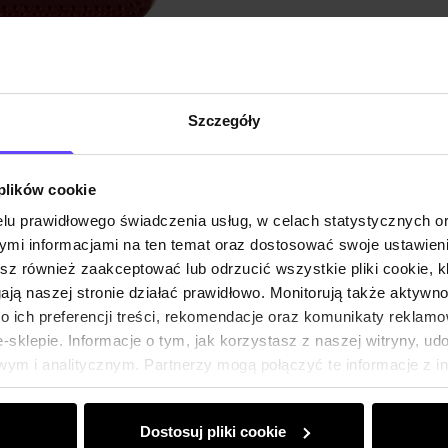
Szczegóły
 plików cookie
lu prawidłowego świadczenia usług, w celach statystycznych 
mi informacjami na ten temat oraz dostosować swoje ustawieni
esz również zaakceptować lub odrzucić wszystkie pliki cookie, k
gają naszej stronie działać prawidłowo. Monitorują także aktyw
 ich preferencji treści, rekomendacje oraz komunikaty reklamo
sklepie. Informacje o tym, jak korzystasz z naszej witryny, u
ym i analitycznym. Partnerzy mogą połączyć te informacje z 
dczas korzystania z ich usług.
Dostosuj pliki cookie