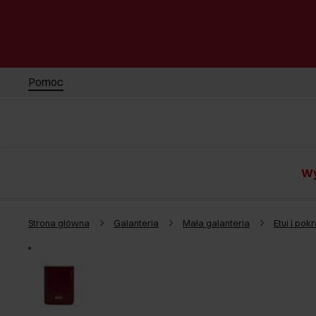
Pomoc
Wy
Strona główna
Galanteria
Mała galanteria
Etui i po