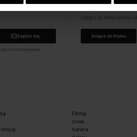
Klub Klienta Och
Dołącz do Klubu Klienta i
Zapisz się
Dołącz do Klubu
odę na otrzymywanie
nta
Firma
O nas
romocji
Kariera