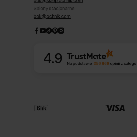
bok@sklep.ochnik.com
Salony stacjonarne
bok@ochnik.com
4.9
Na podstawie
356 669
opinii
z całego