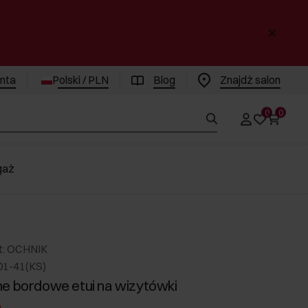
enta
Polski / PLN
Blog
Znajdż salon
0
0
gaż
t: OCHNIK
01-41(KS)
e bordowe etui na wizytówki