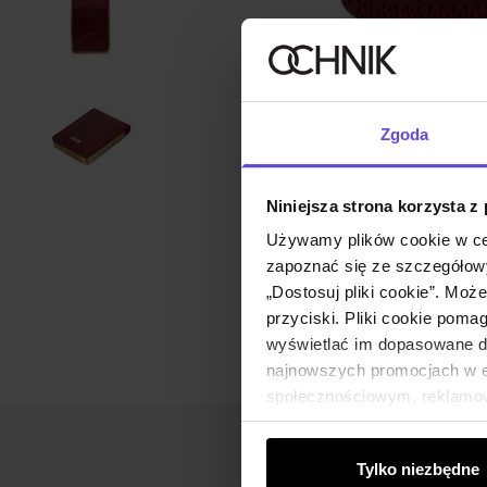
Zgoda
Niniejsza strona korzysta z
Używamy plików cookie w ce
zapoznać się ze szczegółowy
„Dostosuj pliki cookie”. Moż
przyciski. Pliki cookie poma
wyświetlać im dopasowane do
najnowszych promocjach w e-
społecznościowym, reklamow
od Ciebie lub uzyskanymi po
Tylko niezbędne