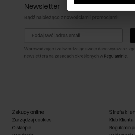
Newsletter
Bądź na bieżąco z nowościami i promocjami!
Wprowadzając i zatwierdzając swoje dane wyrażasz zg
newslettera na zasadach określonych w
Regulaminie
.
Zakupy online
Strefa klie
Zarządzaj cookies
Klub Klienta
O sklepie
Regulamin p