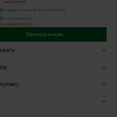
ł
-
cena aktualna
zł
-
najniższa cena z 30 dni przed obniżką
zł
-
cena regularna
 w 1 dzień roboczy
Dodaj do koszyka
oduktu
óły
 wymiary