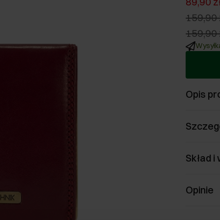
89,90 z
159,90 
159,90 
Wysyłka
Opis pr
Szczeg
Skład i
Opinie