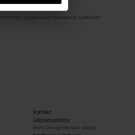
nik
 skorzystaj z wyjątkowych rabatów i przywilejów!
Kontakt
Centrum pomocy
Biuro Obsługi Klienta E-sklepu