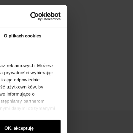
O plikach cookies
oraz reklamowych. Możesz
a prywatności wybierając
likając odpowiednie
ność użytkowników, by
we informujące o
dostępniamy partnerom
innymi danymi otrzymanymi
OK, akceptuję