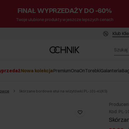
FINAŁ WYPRZEDAŻY DO -60%
Twoje ulubione produkty w jeszcze lepszych cenach
Klub Kli
przedaż
Nowa kolekcja
Premium
Ona
On
Torebki
Galanteria
Ba
krowce
Skórzane bordowe etui na wizytówki PL-101-41(KS)
Producen
Kod: PL-1
Skórzan