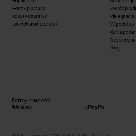
Regulamin
Reklamacje
Formy płatności
Zwróć prod
Koszty dostawy
Pielęgnacja
Jak dokonać zwrotu?
W podróży
Karta poda
Bezpieczne
Blog
Formy płatności
©
Sklep internetowy OCHNIK
2026
. All Right Reserved.