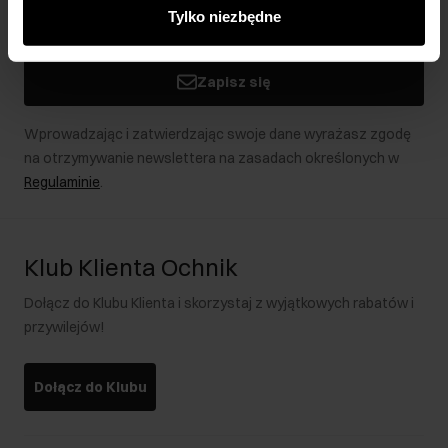
innymi danymi otrzymanymi od Ciebie lub uzyskanymi
Tylko niezbędne
podczas korzystania z ich usług.
Zapisz się
Wprowadzając i zatwierdzając swoje dane wyrażasz zgodę
na otrzymywanie newslettera na zasadach określonych w
Regulaminie
.
Klub Klienta Ochnik
Dołącz do Klubu Klienta i skorzystaj z wyjątkowych rabatów i
przywilejów!
Dołącz do Klubu