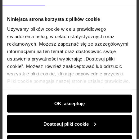
Niniejsza strona korzysta z plików cookie
Dział reklamacji
reklamacje@ochnik.com
Używamy plików cookie w celu prawidłowego
świadczenia usług, w celach statystycznych oraz
reklamowych. Możesz zapoznać się ze szczegółowymi
Dział obsługi klienta salonów stacjonarnych
informacjami na ten temat oraz dostosować swoje
bok@ochnik.com
ustawienia prywatności wybierając „Dostosuj pliki
cookie”. Możesz również zaakceptować lub odrzucić
wszystkie pliki cookie, klikając odpowiednie przyciski.
Pliki cookie pomagają naszej stronie działać prawidłowo.
Monitorują także aktywność użytkowników, by
wyświetlać im dopasowane do ich preferencji treści,
rekomendacje oraz komunikaty reklamowe informujące o
OK, akceptuję
najnowszych promocjach w e-sklepie. Informacje o tym,
Newsletter
jak korzystasz z naszej witryny, udostępniamy
Dostosuj pliki cookie
partnerom społecznościowym, reklamowym i
Bądź na bieżąco z nowościami i promocjami!
analitycznym. Partnerzy mogą połączyć te informacje z