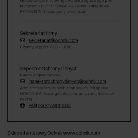
Gospodarczy Krajowego Rejestru Sądowego pod
numerem KRS nr 0000604045. Kapitał zakładowy
8.090.500 PLN (wpłacony w całości).
Sekretariat firmy
sekretariat@ochnik.com
Czynny w godz. 8:00 – 16:00
Inspektor Ochrony Danych
Paweł Wojciechowski
inspektorochronydanych@ochnik.com
Administratorem danych osobowych jest spółka
OCHNIK S.A. Szczegółowe informacje znajdziesz w
naszej
Polityka Prywatności.
Sklep internetowy Ochnik www.ochnik.com