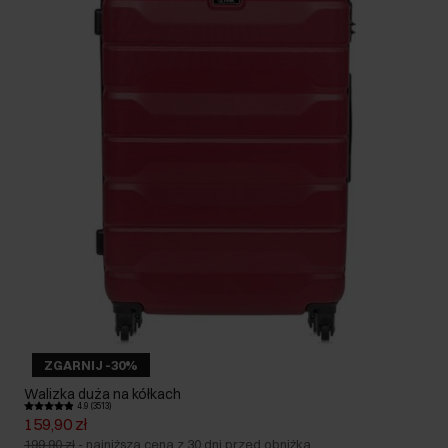
ZGARNIJ -30%
Walizka duża na kółkach
4.9 (3513)
159,90 zł
199,90 zł
-
najniższa cena z 30 dni przed obniżką