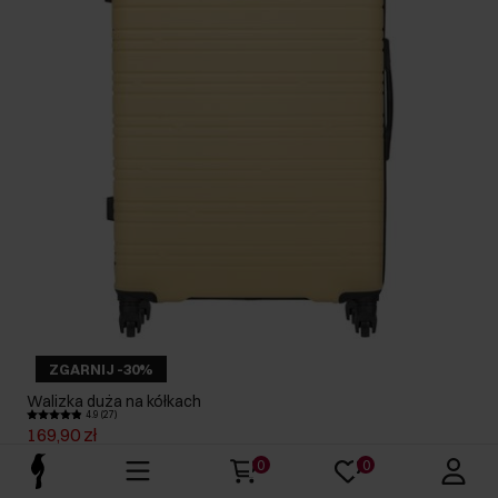
ZGARNIJ -30%
Walizka duża na kółkach
4.9 (27)
169,90 zł
179,90 zł
-
najniższa cena z 30 dni przed obniżką
0
0