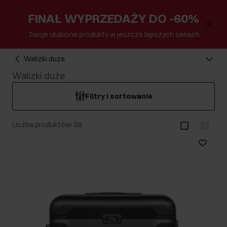
FINAŁ WYPRZEDAŻY DO -60%
Twoje ulubione produkty w jeszcze lepszych cenach
Walizki duże
Walizki duże
Filtry i sortowanie
Liczba produktów: 58