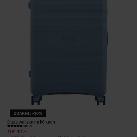
ZGARNIJ -30%
Duża walizka na kółkach
5.0 (127)
199,90 zł