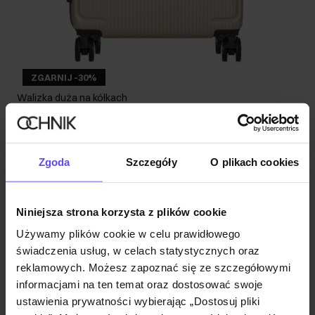
ZGARNIJ -30%
Walizka duża na kółkach
4.9 (1403)
199,90 zł
239,90 zł
-
najniższa cena z 30 dni przed obniżką
Zgoda
Szczegóły
O plikach cookies
Niniejsza strona korzysta z plików cookie
Używamy plików cookie w celu prawidłowego
świadczenia usług, w celach statystycznych oraz
reklamowych. Możesz zapoznać się ze szczegółowymi
informacjami na ten temat oraz dostosować swoje
ustawienia prywatności wybierając „Dostosuj pliki