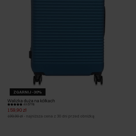
ZGARNIJ -30%
Walizka duża na kółkach
4.9 (5778)
159,90 zł
199,90 zł
-
najniższa cena z 30 dni przed obniżką