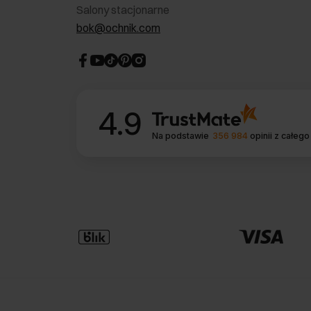
Salony stacjonarne
bok@ochnik.com
4.9
Na podstawie
356 984
opinii
z całego