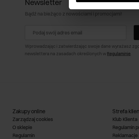
Newsletter
Bądź na bieżąco z nowościami i promocjami!
Wprowadzając i zatwierdzając swoje dane wyrażasz zg
newslettera na zasadach określonych w
Regulaminie
.
Zakupy online
Strefa klie
Zarządzaj cookies
Klub Klienta
O sklepie
Regulamin p
Regulamin
Reklamacje