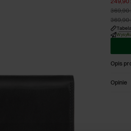
249,90 
369,90 
369,90 
Tabel
Wysyłka
Opis pr
Opinie