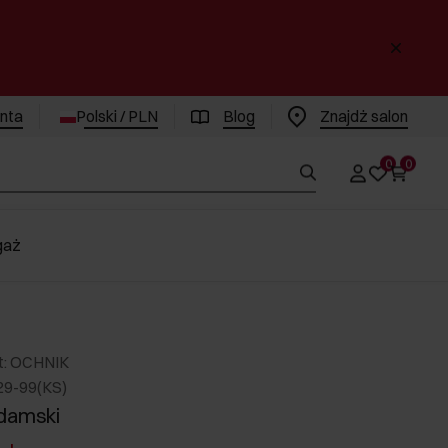
enta
Polski / PLN
Blog
Znajdż salon
0
0
gaż
t: OCHNIK
29-99(KS)
 damski