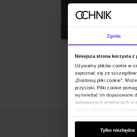
Zgoda
Niniejsza strona korzysta z
Używamy plików cookie w ce
zapoznać się ze szczegółowy
„Dostosuj pliki cookie”. Moż
przyciski. Pliki cookie poma
wyświetlać im dopasowane do
najnowszych promocjach w e-
społecznościowym, reklamow
od Ciebie lub uzyskanymi po
Tylko niezbędne