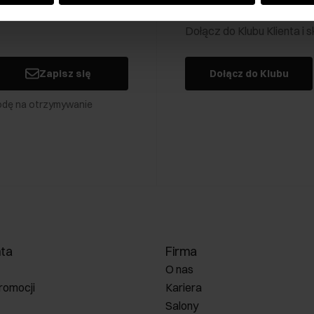
Klub Klienta Och
Dołącz do Klubu Klienta i
Zapisz się
Dołącz do Klubu
odę na otrzymywanie
nta
Firma
O nas
romocji
Kariera
Salony