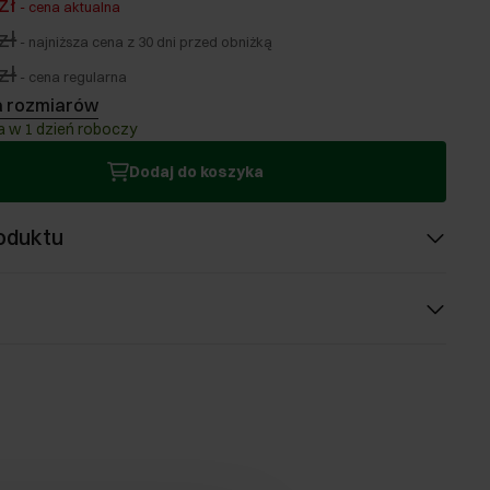
zł
-
cena aktualna
zł
-
najniższa cena z 30 dni przed obniżką
zł
-
cena regularna
a rozmiarów
 w 1 dzień roboczy
Dodaj do koszyka
oduktu