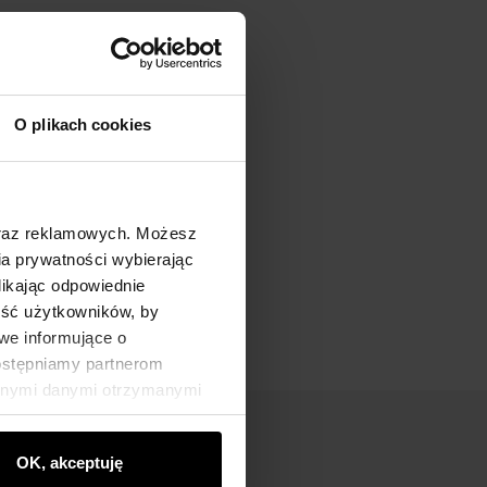
O plikach cookies
oraz reklamowych. Możesz
a prywatności wybierając
likając odpowiednie
ność użytkowników, by
we informujące o
dostępniamy partnerom
innymi danymi otrzymanymi
OK, akceptuję