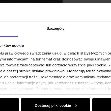
Szczegóły
 plików cookie
lu prawidłowego świadczenia usług, w celach statystycznych 
mi informacjami na ten temat oraz dostosować swoje ustawieni
esz również zaakceptować lub odrzucić wszystkie pliki cookie, k
gają naszej stronie działać prawidłowo. Monitorują także aktyw
 ich preferencji treści, rekomendacje oraz komunikaty reklamo
sklepie. Informacje o tym, jak korzystasz z naszej witryny, u
ym i analitycznym. Partnerzy mogą połączyć te informacje z 
dczas korzystania z ich usług.
Dostosuj pliki cookie