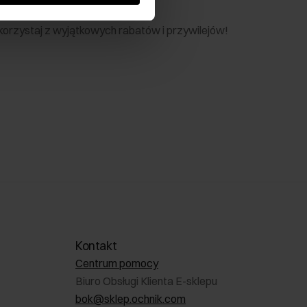
nik
 skorzystaj z wyjątkowych rabatów i przywilejów!
Kontakt
Centrum pomocy
Biuro Obsługi Klienta E-sklepu
bok@sklep.ochnik.com