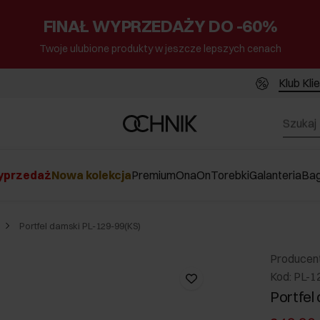
FINAŁ WYPRZEDAŻY DO -60%
Twoje ulubione produkty w jeszcze lepszych cenach
Klub Kli
przedaż
Nowa kolekcja
Premium
Ona
On
Torebki
Galanteria
Ba
Portfel damski PL-129-99(KS)
Producen
Kod: PL-1
Portfel