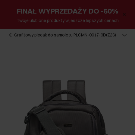
FINAŁ WYPRZEDAŻY DO -60%
Twoje ulubione produkty w jeszcze lepszych cenach
Grafitowy plecak do samolotu PLCMN-0017-9D(Z26)