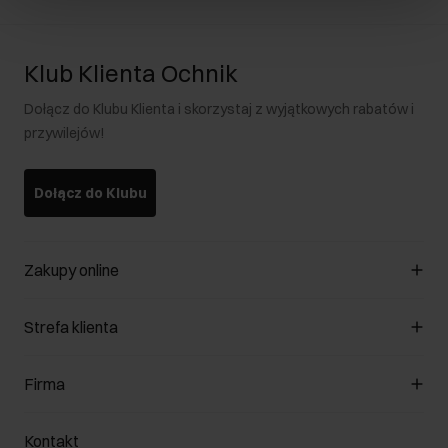
Klub Klienta Ochnik
Dołącz do Klubu Klienta i skorzystaj z wyjątkowych rabatów i
przywilejów!
Dołącz do Klubu
Zakupy online
Zarządzaj cookies
Strefa klienta
O sklepie
Regulamin
Klub Klienta
Firma
Formy płatności
Regulamin promocji
Koszty dostawy
Reklamacje
O nas
Jak dokonać zwrotu?
Kontakt
Zwróć produkty