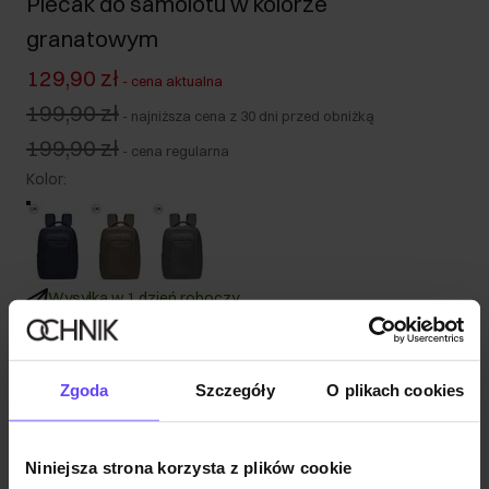
Plecak do samolotu w kolorze
granatowym
129,90 zł
-
cena aktualna
199,90 zł
-
najniższa cena z 30 dni przed obniżką
199,90 zł
-
cena regularna
Kolor
:
Wysyłka w 1 dzień roboczy
Opis produktu
Zgoda
Szczegóły
O plikach cookies
Szczegóły
Niniejsza strona korzysta z plików cookie
Skład i wymiary