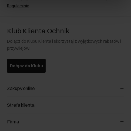
Regulaminie
.
Klub Klienta Ochnik
Dołącz do Klubu Klienta i skorzystaj z wyjątkowych rabatów i
przywilejów!
Dołącz do Klubu
Zakupy online
Zarządzaj cookies
Strefa klienta
O sklepie
Regulamin
Klub Klienta
Firma
Formy płatności
Regulamin promocji
Koszty dostawy