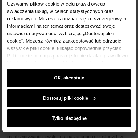
Używamy plików cookie w celu prawidłowego
świadczenia usług, w celach statystycznych oraz
Opinie
reklamowych. Możesz zapoznać się ze szczegółowymi
informacjami na ten temat oraz dostosować swoje
ustawienia prywatności wybierając „Dostosuj pliki
cookie”. Możesz również zaakceptować lub odrzucić
wszystkie pliki cookie, klikając odpowiednie przyciski.
Pliki cookie pomagają naszej stronie działać prawidłowo.
Newsletter
Monitorują także aktywność użytkowników, by
wyświetlać im dopasowane do ich preferencji treści,
Bądź na bieżąco z nowościami i promocjami!
rekomendacje oraz komunikaty reklamowe informujące o
OK, akceptuję
najnowszych promocjach w e-sklepie. Informacje o tym,
jak korzystasz z naszej witryny, udostępniamy
Dostosuj pliki cookie
partnerom społecznościowym, reklamowym i
analitycznym. Partnerzy mogą połączyć te informacje z
Zapisz się
innymi danymi otrzymanymi od Ciebie lub uzyskanymi
Tylko niezbędne
podczas korzystania z ich usług.
Wprowadzając i zatwierdzając swoje dane wyrażasz zgodę
na otrzymywanie newslettera na zasadach określonych w