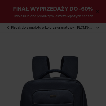
FINAŁ WYPRZEDAŻY DO -60%
Twoje ulubione produkty w jeszcze lepszych cenach
Plecak do samolotu w kolorze granatowym PLCMN-
0014-7D(Z26)