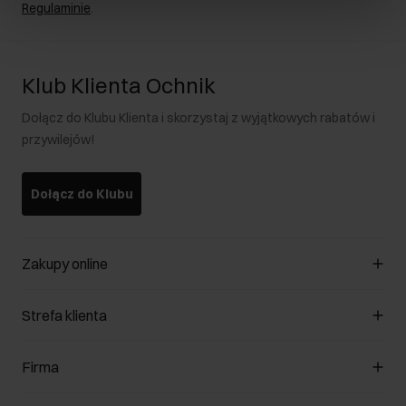
Regulaminie
.
Klub Klienta Ochnik
Dołącz do Klubu Klienta i skorzystaj z wyjątkowych rabatów i
przywilejów!
Dołącz do Klubu
Zakupy online
Zarządzaj cookies
Strefa klienta
O sklepie
Regulamin
Klub Klienta
Firma
Formy płatności
Regulamin promocji
Koszty dostawy
Reklamacje