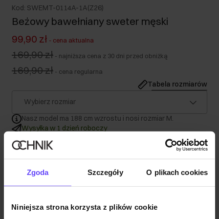
Kod: SWEMT-0114A-1A(Z26)
Beżowy bawełniany sweter męski
99,90 zł
-
cena aktualna
169,90 zł
-
najniższa cena z 30 dni przed obniżką
169,90 zł
-
cena regularna
Tabela rozmiarów
Wybierz rozmiar
Nasz model ma 188 cm wzrostu i nosi rozmiar M.
Wysyłka w 1 dzień roboczy
Opis produktu
Zgoda
Szczegóły
O plikach cookies
Szczegóły
Niniejsza strona korzysta z plików cookie
Skład