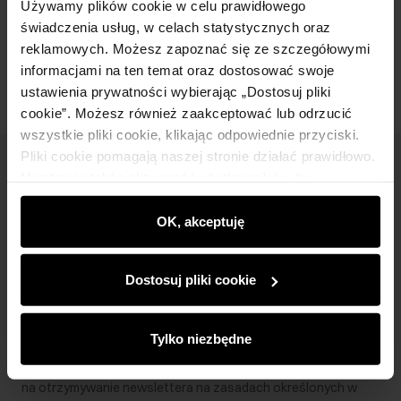
Używamy plików cookie w celu prawidłowego
świadczenia usług, w celach statystycznych oraz
Opinie
reklamowych. Możesz zapoznać się ze szczegółowymi
informacjami na ten temat oraz dostosować swoje
ustawienia prywatności wybierając „Dostosuj pliki
cookie”. Możesz również zaakceptować lub odrzucić
wszystkie pliki cookie, klikając odpowiednie przyciski.
Pliki cookie pomagają naszej stronie działać prawidłowo.
Newsletter
Monitorują także aktywność użytkowników, by
wyświetlać im dopasowane do ich preferencji treści,
Bądź na bieżąco z nowościami i promocjami!
rekomendacje oraz komunikaty reklamowe informujące o
OK, akceptuję
najnowszych promocjach w e-sklepie. Informacje o tym,
jak korzystasz z naszej witryny, udostępniamy
Dostosuj pliki cookie
partnerom społecznościowym, reklamowym i
analitycznym. Partnerzy mogą połączyć te informacje z
Zapisz się
innymi danymi otrzymanymi od Ciebie lub uzyskanymi
Tylko niezbędne
podczas korzystania z ich usług.
Wprowadzając i zatwierdzając swoje dane wyrażasz zgodę
na otrzymywanie newslettera na zasadach określonych w