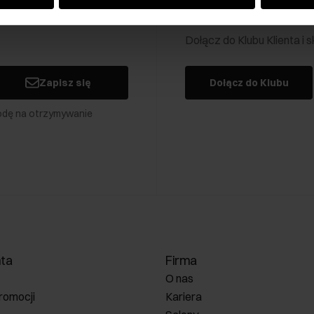
Klub Klienta Och
Dołącz do Klubu Klienta i
Zapisz się
Dołącz do Klubu
odę na otrzymywanie
nta
Firma
O nas
romocji
Kariera