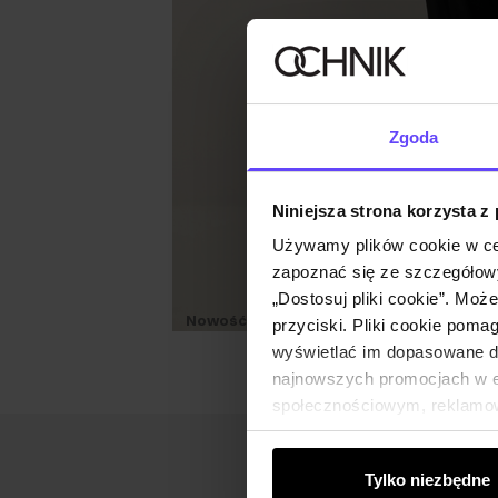
Zgoda
Niniejsza strona korzysta z
Używamy plików cookie w ce
zapoznać się ze szczegółowy
„Dostosuj pliki cookie”. Moż
Nowość
Premium
przyciski. Pliki cookie poma
wyświetlać im dopasowane do
najnowszych promocjach w e-
społecznościowym, reklamow
od Ciebie lub uzyskanymi po
Tylko niezbędne