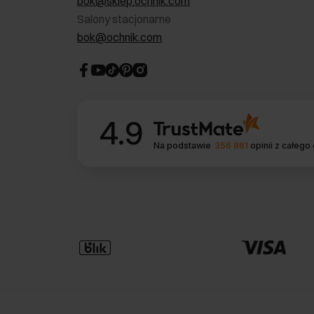
bok@sklep.ochnik.com
Salony stacjonarne
bok@ochnik.com
4.9
Na podstawie
356 861
opinii
z całego