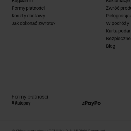
Regulamin
Reklamacje
Formy płatności
Zwróć prod
Koszty dostawy
Pielęgnacja
Jak dokonać zwrotu?
W podróży
Karta poda
Bezpieczne
Blog
Formy płatności
©
Sklep internetowy OCHNIK
2026
. All Right Reserved.