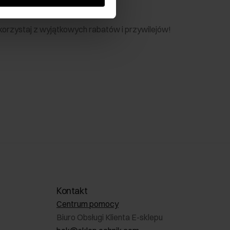
nik
 skorzystaj z wyjątkowych rabatów i przywilejów!
Kontakt
Centrum pomocy
Biuro Obsługi Klienta E-sklepu