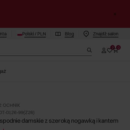
enta
Polski / PLN
Blog
Znajdż salon
0
0
gaż
t: OCHNIK
DT-0126-99(Z26)
spodnie damskie z szeroką nogawką i kantem