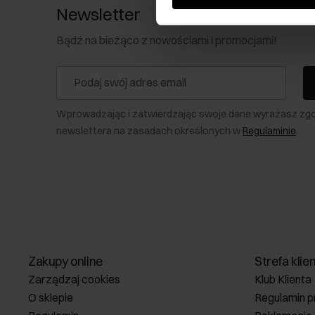
Newsletter
Bądź na bieżąco z nowościami i promocjami!
Wprowadzając i zatwierdzając swoje dane wyrażasz zg
newslettera na zasadach określonych w
Regulaminie
.
Zakupy online
Strefa klie
Zarządzaj cookies
Klub Klienta
O sklepie
Regulamin p