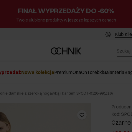
FINAŁ WYPRZEDAŻY DO -60%
Twoje ulubione produkty w jeszcze lepszych cenach
Klub Kli
przedaż
Nowa kolekcja
Premium
Ona
On
Torebki
Galanteria
Ba
dnie damskie z szeroką nogawką i kantem SPODT-0126-99(Z26)
Producen
Kod: SPO
Czarne 