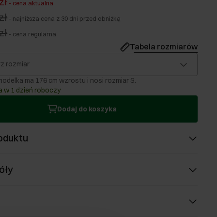
zł
-
cena aktualna
zł
-
najniższa cena z 30 dni przed obniżką
zł
-
cena regularna
Tabela rozmiarów
z rozmiar
odelka ma 176 cm wzrostu i nosi rozmiar S.
 w 1 dzień roboczy
Dodaj do koszyka
oduktu
óły