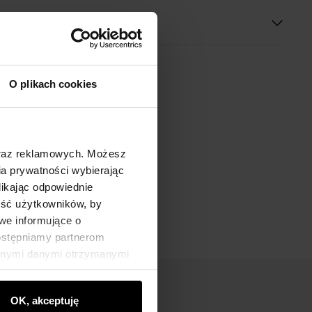
O plikach cookies
oraz reklamowych. Możesz
a prywatności wybierając
likając odpowiednie
ność użytkowników, by
we informujące o
dostępniamy partnerom
innymi danymi otrzymanymi
OK, akceptuję