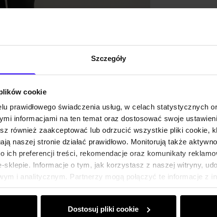
Opinie
Szczegóły
 plików cookie
lu prawidłowego świadczenia usług, w celach statystycznych 
mi informacjami na ten temat oraz dostosować swoje ustawieni
esz również zaakceptować lub odrzucić wszystkie pliki cookie, k
gają naszej stronie działać prawidłowo. Monitorują także aktyw
 ich preferencji treści, rekomendacje oraz komunikaty reklamo
sklepie. Informacje o tym, jak korzystasz z naszej witryny, u
ym i analitycznym. Partnerzy mogą połączyć te informacje z 
dczas korzystania z ich usług.
Dostosuj pliki cookie