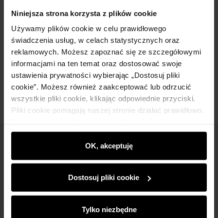
Szczegóły
Niniejsza strona korzysta z plików cookie
Używamy plików cookie w celu prawidłowego
świadczenia usług, w celach statystycznych oraz
Skład
reklamowych. Możesz zapoznać się ze szczegółowymi
informacjami na ten temat oraz dostosować swoje
Opinie
ustawienia prywatności wybierając „Dostosuj pliki
cookie”. Możesz również zaakceptować lub odrzucić
wszystkie pliki cookie, klikając odpowiednie przyciski.
Pliki cookie pomagają naszej stronie działać prawidłowo.
Monitorują także aktywność użytkowników, by
wyświetlać im dopasowane do ich preferencji treści,
Newsletter
rekomendacje oraz komunikaty reklamowe informujące o
OK, akceptuję
najnowszych promocjach w e-sklepie. Informacje o tym,
Bądź na bieżąco z nowościami i promocjami!
jak korzystasz z naszej witryny, udostępniamy
Dostosuj pliki cookie
partnerom społecznościowym, reklamowym i
analitycznym. Partnerzy mogą połączyć te informacje z
innymi danymi otrzymanymi od Ciebie lub uzyskanymi
Tylko niezbędne
podczas korzystania z ich usług.