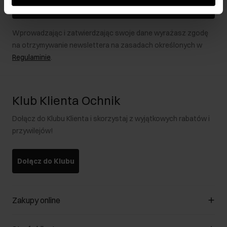
Zapisz się
Wprowadzając i zatwierdzając swoje dane wyrażasz zgodę
na otrzymywanie newslettera na zasadach określonych w
Regulaminie
.
Klub Klienta Ochnik
Dołącz do Klubu Klienta i skorzystaj z wyjątkowych rabatów i
przywilejów!
Dołącz do Klubu
Zakupy online
Zarządzaj cookies