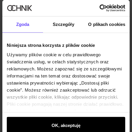
Skład
Zgoda
Szczegóły
O plikach cookies
Opinie
Niniejsza strona korzysta z plików cookie
Używamy plików cookie w celu prawidłowego
Zestaw
świadczenia usług, w celach statystycznych oraz
reklamowych. Możesz zapoznać się ze szczegółowymi
Czarne spodnie damskie w kant SPODT-
informacjami na ten temat oraz dostosować swoje
0090-99(W26)
ustawienia prywatności wybierając „Dostosuj pliki
99,90 zł
cookie”. Możesz również zaakceptować lub odrzucić
119,90 zł
-
najniższa cena z 30 dni przed
obniżką
wszystkie pliki cookie, klikając odpowiednie przyciski.
Wybierz rozmiar
Pliki cookie pomagają naszej stronie działać prawidłowo.
Monitorują także aktywność użytkowników, by
Dodaj do koszyka
wyświetlać im dopasowane do ich preferencji treści,
rekomendacje oraz komunikaty reklamowe informujące o
OK, akceptuję