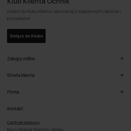
Klub Klienta Ochnik
Dołącz do Klubu Klienta i skorzystaj z wyjątkowych rabatów i
przywilejów!
Dołącz do Klubu
Zakupy online
Zarządzaj cookies
Strefa klienta
O sklepie
Regulamin
Klub Klienta
Firma
Formy płatności
Regulamin promocji
Koszty dostawy
Reklamacje
O nas
Jak dokonać zwrotu?
Kontakt
Zwróć produkty
Kariera
Pielęgnacja skóry
Salony
Centrum pomocy
W podróży
B2B - Sprzedaż dla firm
Biuro Obsługi Klienta E-sklepu