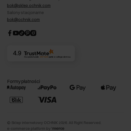
Karta podarunkowa
RODO- Polityka prywatności
bok@sklep.ochnik.com
Bezpieczne zakupy
Informacje prawne
Salony stacjonarne
Blog
Dla akcjonariuszy
bok@ochnik.com
Strategia podatkowa
CSR
Kontakt
4.9
Na podstawie
357 535
opinii
z całego okresu
Formy płatności
©
Sklep internetowy OCHNIK
2026
. All Right Reserved.
e-commerce platform by