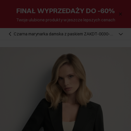
FINAŁ WYPRZEDAŻY DO -60%
Twoje ulubione produkty w jeszcze lepszych cenach
Czarna marynarka damska z paskiem ZAKDT-0030-
99(W26)