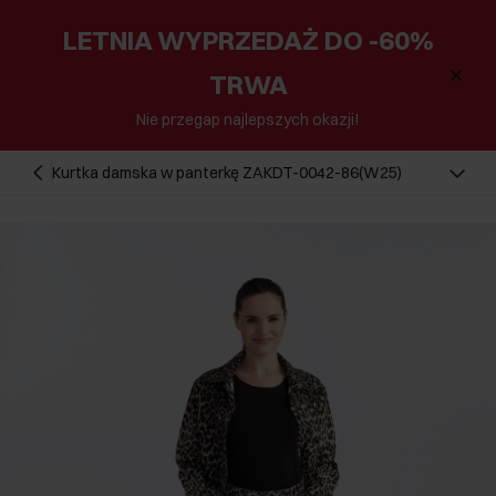
LETNIA WYPRZEDAŻ DO -60%
TRWA
Nie przegap najlepszych okazji!
Kurtka damska w panterkę ZAKDT-0042-86(W25)