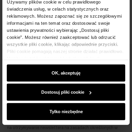
Używamy plików cookie w celu prawidłowego
świadczenia usług, w celach statystycznych oraz
Opinie
reklamowych. Możesz zapoznać się ze szczegółowymi
informacjami na ten temat oraz dostosować swoje
ustawienia prywatności wybierając „Dostosuj pliki
cookie”. Możesz również zaakceptować lub odrzucić
wszystkie pliki cookie, klikając odpowiednie przyciski.
Pliki cookie pomagają naszej stronie działać prawidłowo.
Newsletter
Monitorują także aktywność użytkowników, by
wyświetlać im dopasowane do ich preferencji treści,
Bądź na bieżąco z nowościami i promocjami!
rekomendacje oraz komunikaty reklamowe informujące o
OK, akceptuję
najnowszych promocjach w e-sklepie. Informacje o tym,
jak korzystasz z naszej witryny, udostępniamy
Dostosuj pliki cookie
partnerom społecznościowym, reklamowym i
analitycznym. Partnerzy mogą połączyć te informacje z
Zapisz się
innymi danymi otrzymanymi od Ciebie lub uzyskanymi
Tylko niezbędne
podczas korzystania z ich usług.
Wprowadzając i zatwierdzając swoje dane wyrażasz zgodę
na otrzymywanie newslettera na zasadach określonych w