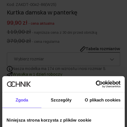
Kod: ZAKDT-0042-86(W25)
Kurtka damska w panterkę
99,90 zł
-
cena aktualna
119,90 zł
-
najniższa cena z 30 dni przed obniżką
379,90 zł
-
cena regularna
Tabela rozmiarów
Wybierz rozmiar
Nasza modelka ma 174 cm wzrostu i nosi rozmiar S.
Wysyłka w 1 dzień roboczy
Opis produktu
Zgoda
Szczegóły
O plikach cookies
Szczegóły
Niniejsza strona korzysta z plików cookie
Skład