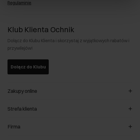
Regulaminie
.
Klub Klienta Ochnik
Dołącz do Klubu Klienta i skorzystaj z wyjątkowych rabatów i
przywilejów!
Dołącz do Klubu
Zakupy online
Zarządzaj cookies
Strefa klienta
O sklepie
Regulamin
Klub Klienta
Firma
Formy płatności
Regulamin promocji
Koszty dostawy
Reklamacje