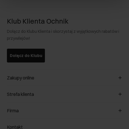
Klub Klienta Ochnik
Dołącz do Klubu Klienta i skorzystaj z wyjątkowych rabatów i
przywilejów!
Dołącz do Klubu
Zakupy online
Zarządzaj cookies
Strefa klienta
O sklepie
Regulamin
Klub Klienta
Firma
Formy płatności
Regulamin promocji
Koszty dostawy
Reklamacje
O nas
Jak dokonać zwrotu?
Kontakt
Zwróć produkty