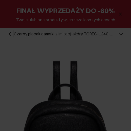
FINAŁ WYPRZEDAŻY DO -60%
Twoje ulubione produkty w jeszcze lepszych cenach
Czarny plecak damski z imitacji skóry TOREC-1246-
9I(Z26)