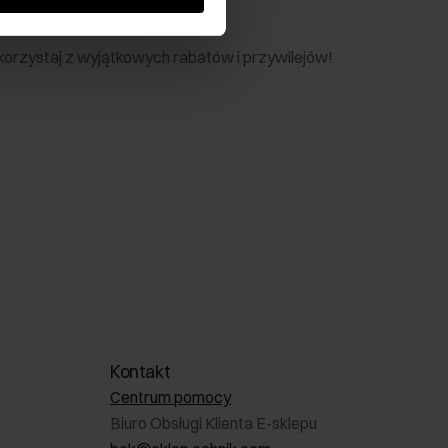
nik
 skorzystaj z wyjątkowych rabatów i przywilejów!
Kontakt
Centrum pomocy
Biuro Obsługi Klienta E-sklepu