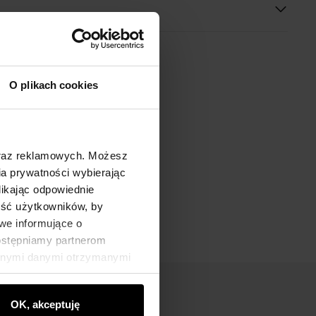
O plikach cookies
oraz reklamowych. Możesz
a prywatności wybierając
likając odpowiednie
ność użytkowników, by
we informujące o
dostępniamy partnerom
innymi danymi otrzymanymi
OK, akceptuję