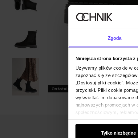
Zgoda
Niniejsza strona korzysta z
Używamy plików cookie w ce
zapoznać się ze szczegółowy
„Dostosuj pliki cookie”. Moż
Ostatnie sztuki
przyciski. Pliki cookie poma
wyświetlać im dopasowane do
najnowszych promocjach w e-
społecznościowym, reklamow
od Ciebie lub uzyskanymi po
Tylko niezbędne