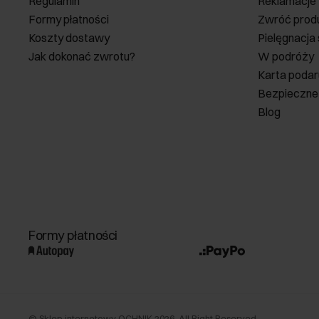
Regulamin
Reklamacje
Formy płatności
Zwróć prod
Koszty dostawy
Pielęgnacja
Jak dokonać zwrotu?
W podróży
Karta poda
Bezpieczne
Blog
Formy płatności
©
Sklep internetowy OCHNIK
2026
. All Right Reserved.