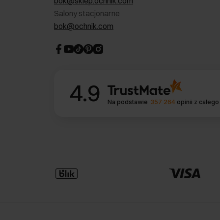
bok@sklep.ochnik.com
Salony stacjonarne
bok@ochnik.com
4.9
Na podstawie
357 264
opinii
z całego