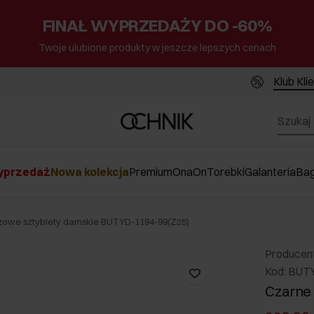
FINAŁ WYPRZEDAŻY DO -60%
Twoje ulubione produkty w jeszcze lepszych cenach
Klub Kli
przedaż
Nowa kolekcja
Premium
Ona
On
Torebki
Galanteria
Ba
owe sztyblety damskie BUTYD-1194-99(Z25)
Producen
Kod: BUT
Czarne