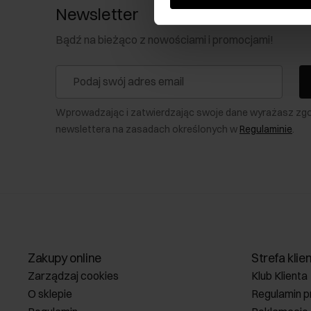
Newsletter
Bądź na bieżąco z nowościami i promocjami!
Wprowadzając i zatwierdzając swoje dane wyrażasz zg
newslettera na zasadach określonych w
Regulaminie
.
Zakupy online
Strefa klie
Zarządzaj cookies
Klub Klienta
O sklepie
Regulamin p