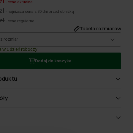
zł
-
cena aktualna
zł
-
najniższa cena z 30 dni przed obniżką
zł
-
cena regularna
Tabela rozmiarów
z rozmiar
 w 1 dzień roboczy
Dodaj do koszyka
oduktu
óły