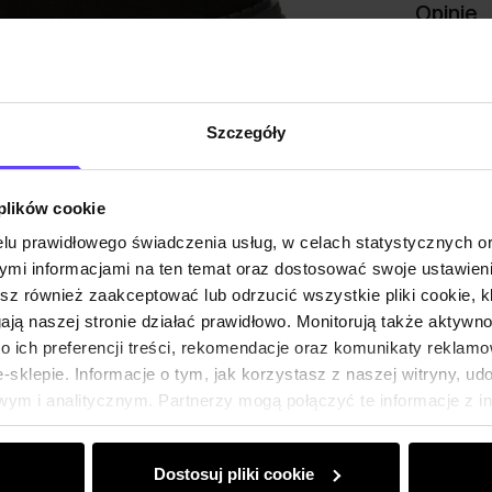
Opinie
Szczegóły
 plików cookie
lu prawidłowego świadczenia usług, w celach statystycznych 
mi informacjami na ten temat oraz dostosować swoje ustawieni
esz również zaakceptować lub odrzucić wszystkie pliki cookie, k
gają naszej stronie działać prawidłowo. Monitorują także aktyw
 ich preferencji treści, rekomendacje oraz komunikaty reklamo
sklepie. Informacje o tym, jak korzystasz z naszej witryny, u
ym i analitycznym. Partnerzy mogą połączyć te informacje z 
dczas korzystania z ich usług.
Dostosuj pliki cookie