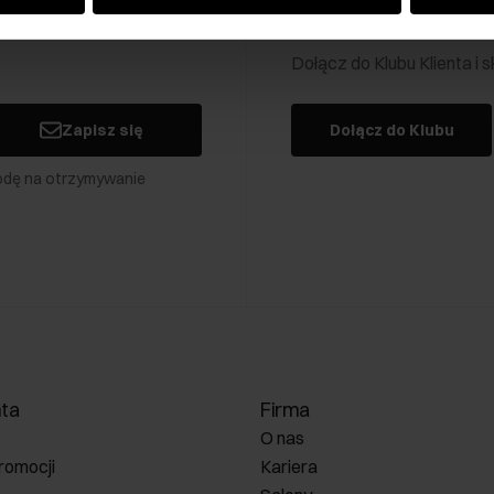
Klub Klienta Och
Dołącz do Klubu Klienta i
Zapisz się
Dołącz do Klubu
odę na otrzymywanie
nta
Firma
O nas
romocji
Kariera