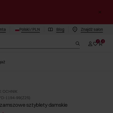
enta
Polski / PLN
Blog
Znajdż salon
0
0
gaż
t: OCHNIK
YD-1194-99(Z25)
 zamszowe sztyblety damskie