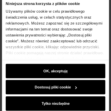
Niniejsza strona korzysta z plików cookie
Używamy plików cookie w celu prawidłowego
świadczenia usług, w celach statystycznych oraz
reklamowych. Możesz zapoznać się ze szczegółowymi
informacjami na ten temat oraz dostosować swoje
ustawienia prywatności wybierając „Dostosuj pliki
cookie”. Możesz również zaakceptować lub odrzucić
wszystkie pliki cookie, klikając odpowiednie przyciski.
Pliki cookie pomagają naszej stronie działać prawidłowo.
Monitorują także aktywność użytkowników, by
wyświetlać im dopasowane do ich preferencji treści,
rekomendacje oraz komunikaty reklamowe informujące o
OK, akceptuję
najnowszych promocjach w e-sklepie. Informacje o tym,
jak korzystasz z naszej witryny, udostępniamy
Dostosuj pliki cookie
partnerom społecznościowym, reklamowym i
analitycznym. Partnerzy mogą połączyć te informacje z
innymi danymi otrzymanymi od Ciebie lub uzyskanymi
Tylko niezbędne
podczas korzystania z ich usług.