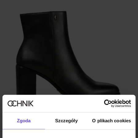
Premium
Zgoda
Szczegóły
O plikach cookies
Czarne skórzane botki damskie
4.9 (30)
279,90 zł
329,90 zł
-
najniższa cena z 30 dni przed obniżką