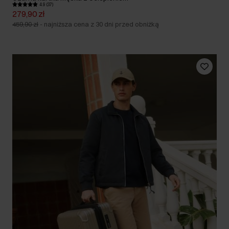
4.9 (37)
279,90 zł
459,90 zł
-
najniższa cena z 30 dni przed obniżką