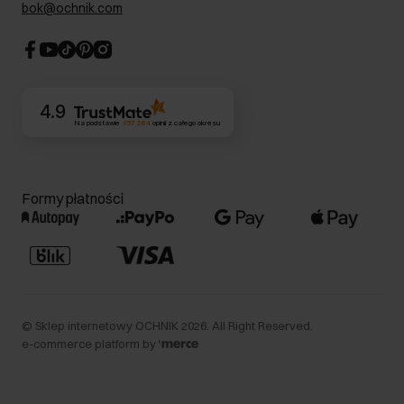
bok@ochnik.com
Strategia podatkowa
CSR
Kontakt
4.9
Na podstawie
357 284
opinii
z całego okresu
Formy płatności
©
Sklep internetowy OCHNIK
2026
. All Right Reserved.
e-commerce platform by