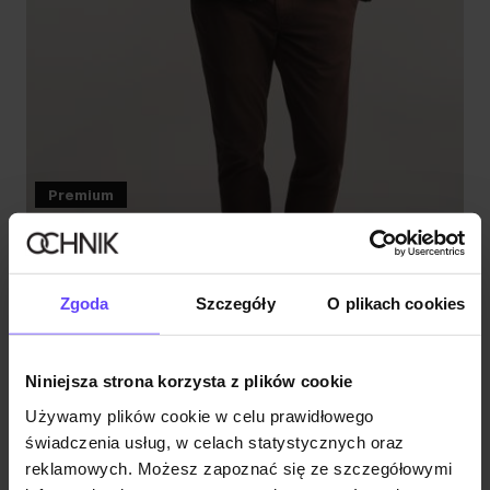
Premium
Brązowa skórzana kurtka męska z kożuchem
4.9 (44)
899,90 zł
1399,00 zł
-
najniższa cena z 30 dni przed obniżką
Zgoda
Szczegóły
O plikach cookies
Niniejsza strona korzysta z plików cookie
Używamy plików cookie w celu prawidłowego
świadczenia usług, w celach statystycznych oraz
reklamowych. Możesz zapoznać się ze szczegółowymi