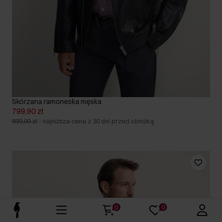
Skórzana ramoneska męska
799,90 zł
899,90 zł
-
najniższa cena z 30 dni przed obniżką
0
0