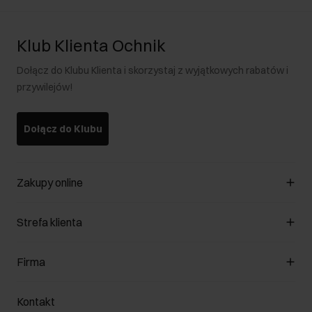
Klub Klienta Ochnik
Dołącz do Klubu Klienta i skorzystaj z wyjątkowych rabatów i
przywilejów!
Dołącz do Klubu
Zakupy online
Zarządzaj cookies
Strefa klienta
O sklepie
Regulamin
Klub Klienta
Firma
Formy płatności
Regulamin promocji
Koszty dostawy
Reklamacje
O nas
Jak dokonać zwrotu?
Kontakt
Zwróć produkty