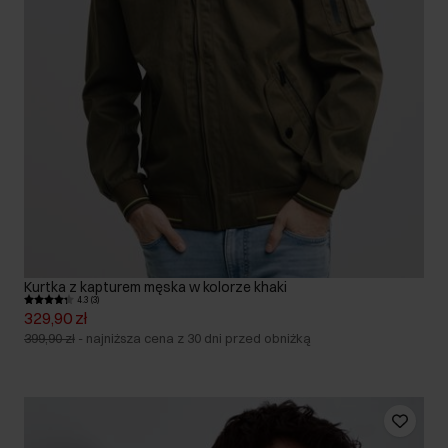
Kurtka z kapturem męska w kolorze khaki
4.3 (3)
329,90 zł
399,90 zł
-
najniższa cena z 30 dni przed obniżką