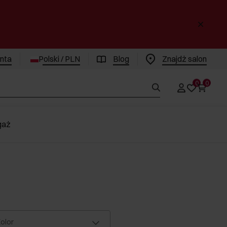
enta
Polski / PLN
Blog
Znajdż salon
0
0
gaż
olor