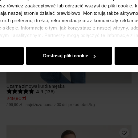
esz również zaakceptować lub odrzucić wszystkie pliki cookie, k
gają naszej stronie działać prawidłowo. Monitorują także aktyw
 ich preferencji treści, rekomendacje oraz komunikaty reklamo
sklepie. Informacje o tym, jak korzystasz z naszej witryny, u
ym i analitycznym. Partnerzy mogą połączyć te informacje z 
dczas korzystania z ich usług.
Dostosuj pliki cookie
Czarna zimowa kurtka męska
4.9 (136)
249,90 zł
299,90 zł
-
najniższa cena z 30 dni przed obniżką