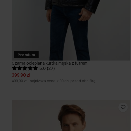
Premium
Czarna ocieplana kurtka męska z futrem
5.0 (27)
399,90 zł
499,90 zł
-
najniższa cena z 30 dni przed obniżką