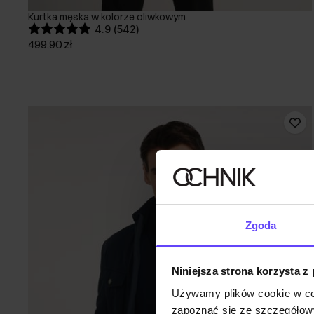
Kurtka męska w kolorze oliwkowym
4.9 (542)
499,90 zł
Zgoda
Niniejsza strona korzysta z
Używamy plików cookie w ce
zapoznać się ze szczegółowy