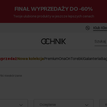
FINAŁ WYPRZEDAŻY DO -60%
Twoje ulubione produkty w jeszcze lepszych cenach
Klub Kli
przedaż
Nowa kolekcja
Premium
Ona
On
Torebki
Galanteria
Ba
rtki nieskórzane
Ocieplenie
K