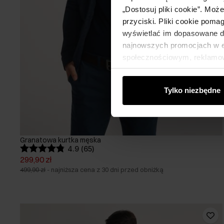
„Dostosuj pliki cookie”. Moż
przyciski. Pliki cookie poma
wyświetlać im dopasowane do
najnowszych promocjach w e-
społecznościowym, reklamow
od Ciebie lub uzyskanymi po
Tylko niezbędne
Granatowa kurtka męska
4.9 (65)
299,90 zł
499,90 zł
-
najniższa cena z 30 dni przed obniżką