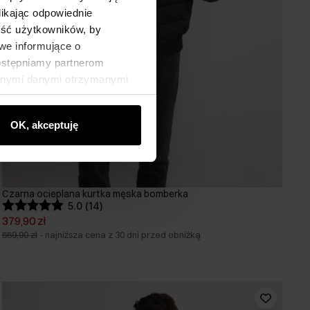
likając odpowiednie
ność użytkowników, by
we informujące o
dostępniamy partnerom
innymi danymi otrzymanymi
OK, akceptuję
Czarna ocieplana kurtka męska bomberka
5.0 (14)
379,90 zł
559,90 zł
-
najniższa cena z 30 dni przed obniżką