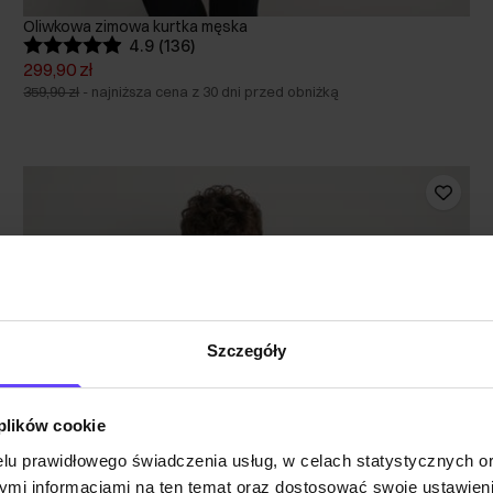
Oliwkowa zimowa kurtka męska
4.9 (136)
299,90 zł
359,90 zł
-
najniższa cena z 30 dni przed obniżką
Szczegóły
 plików cookie
lu prawidłowego świadczenia usług, w celach statystycznych 
mi informacjami na ten temat oraz dostosować swoje ustawieni