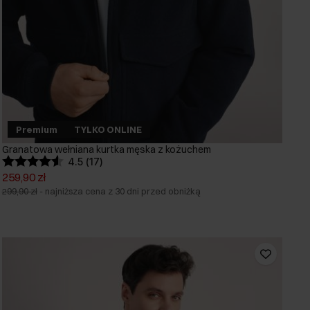
Premium
TYLKO ONLINE
Granatowa wełniana kurtka męska z kożuchem
4.5 (17)
259,90 zł
299,90 zł
-
najniższa cena z 30 dni przed obniżką