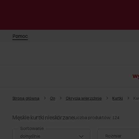
Pomoc
Wy
Strona główna
On
Okrycia wierzchnie
Kurtki
Ku
Męskie kurtki nieskórzane
Liczba produktów: 124
Sortowanie
Rozmiar