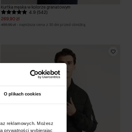
Kurtka męska w kolorze granatowym
4.9 (542)
269,90 zł
499,90 zł
-
najniższa cena z 30 dni przed obniżką
O plikach cookies
oraz reklamowych. Możesz
a prywatności wybierając