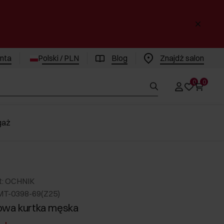
enta
Polski / PLN
Blog
Znajdż salon
0
0
gaż
t: OCHNIK
MT-0398-69(Z25)
owa kurtka męska