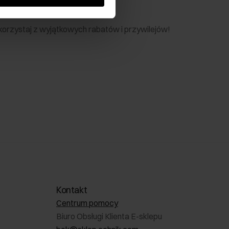
nik
 skorzystaj z wyjątkowych rabatów i przywilejów!
Kontakt
Centrum pomocy
Biuro Obsługi Klienta E-sklepu