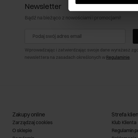
Newsletter
Bądź na bieżąco z nowościami i promocjami!
Wprowadzając i zatwierdzając swoje dane wyrażasz zg
newslettera na zasadach określonych w
Regulaminie
.
Zakupy online
Strefa klie
Zarządzaj cookies
Klub Klienta
O sklepie
Regulamin p