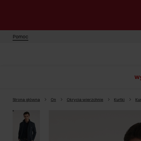
Pomoc
Wy
Strona główna
On
Okrycia wierzchnie
Kurtki
Ku