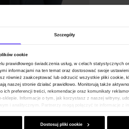
Opinie
Szczegóły
 plików cookie
lu prawidłowego świadczenia usług, w celach statystycznych 
mi informacjami na ten temat oraz dostosować swoje ustawieni
esz również zaakceptować lub odrzucić wszystkie pliki cookie, k
gają naszej stronie działać prawidłowo. Monitorują także aktyw
 ich preferencji treści, rekomendacje oraz komunikaty reklamo
sklepie. Informacje o tym, jak korzystasz z naszej witryny, u
ym i analitycznym. Partnerzy mogą połączyć te informacje z 
dczas korzystania z ich usług.
Dostosuj pliki cookie