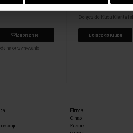
Klub Klienta Och
Dołącz do Klubu Klienta i
Zapisz się
Dołącz do Klubu
odę na otrzymywanie
nta
Firma
O nas
romocji
Kariera