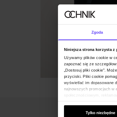
Zgoda
Niniejsza strona korzysta z
Używamy plików cookie w ce
zapoznać się ze szczegółowy
„Dostosuj pliki cookie”. Moż
przyciski. Pliki cookie poma
wyświetlać im dopasowane do
najnowszych promocjach w e-
społecznościowym, reklamow
od Ciebie lub uzyskanymi po
Tylko niezbędne