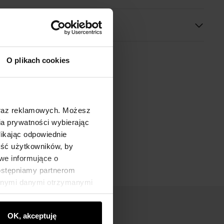
O plikach cookies
oraz reklamowych. Możesz
a prywatności wybierając
likając odpowiednie
ność użytkowników, by
we informujące o
dostępniamy partnerom
innymi danymi otrzymanymi
OK, akceptuję