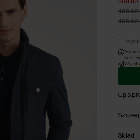
299,90 
499,90 
499,90 
Wybier
Rekome
Nasz mo
Wysyłka
Opis pr
Szczeg
Skład