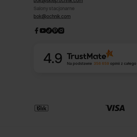
bok@sklep.ochnik.com
Salony stacjonarne
bok@ochnik.com
4.9
Na podstawie
356 659
opinii
z całego