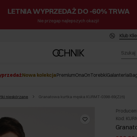
LETNIA WYPRZEDAŻ DO -60% TRWA
Nie przegap najlepszych okazji!
Klub Kli
przedaż
Nowa kolekcja
Premium
Ona
On
Torebki
Galanteria
Ba
rtki nieskórzane
Granatowa kurtka męska KURMT-0398-69(Z25)
Producen
Kod: KUR
Granat