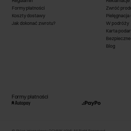
Regulamin
Reklamacje
Formy płatności
Zwróć prod
Koszty dostawy
Pielęgnacja
Jak dokonać zwrotu?
W podróży
Karta poda
Bezpieczne
Blog
Formy płatności
©
Sklep internetowy OCHNIK
2026
. All Right Reserved.