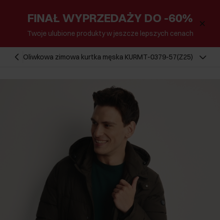
FINAŁ WYPRZEDAŻY DO -60%
Twoje ulubione produkty w jeszcze lepszych cenach
Oliwkowa zimowa kurtka męska KURMT-0379-57(Z25)