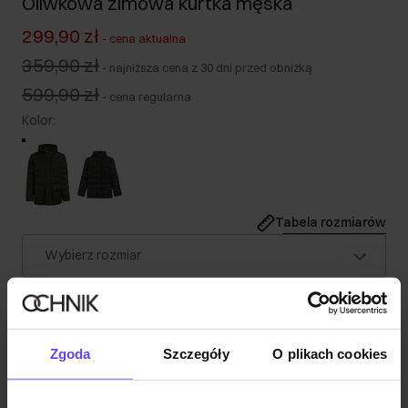
Oliwkowa zimowa kurtka męska
299,90 zł
-
cena aktualna
359,90 zł
-
najniższa cena z 30 dni przed obniżką
599,90 zł
-
cena regularna
Kolor
:
Tabela rozmiarów
Wybierz rozmiar
Nasz model ma 190 cm wzrostu i nosi rozmiar M.
Wysyłka w 1 dzień roboczy
Opis produktu
Zgoda
Szczegóły
O plikach cookies
Szczegóły