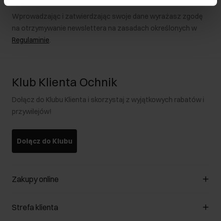
Wprowadzając i zatwierdzając swoje dane wyrażasz zgodę
na otrzymywanie newslettera na zasadach określonych w
Regulaminie
.
Klub Klienta Ochnik
Dołącz do Klubu Klienta i skorzystaj z wyjątkowych rabatów i
przywilejów!
Dołącz do Klubu
Zakupy online
Zarządzaj cookies
Strefa klienta
O sklepie