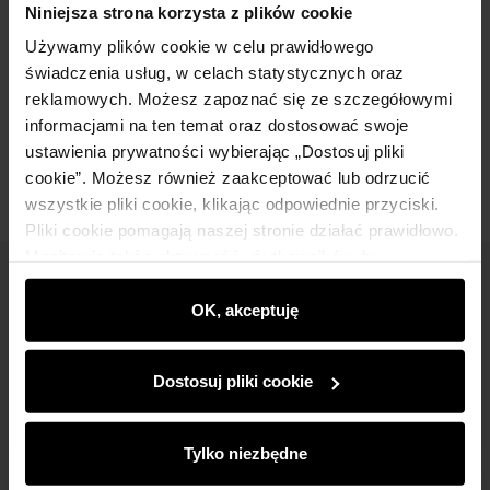
Niniejsza strona korzysta z plików cookie
Używamy plików cookie w celu prawidłowego
Skład
świadczenia usług, w celach statystycznych oraz
reklamowych. Możesz zapoznać się ze szczegółowymi
informacjami na ten temat oraz dostosować swoje
Opinie
ustawienia prywatności wybierając „Dostosuj pliki
cookie”. Możesz również zaakceptować lub odrzucić
wszystkie pliki cookie, klikając odpowiednie przyciski.
Pliki cookie pomagają naszej stronie działać prawidłowo.
Monitorują także aktywność użytkowników, by
wyświetlać im dopasowane do ich preferencji treści,
Newsletter
rekomendacje oraz komunikaty reklamowe informujące o
OK, akceptuję
Bądź na bieżąco z nowościami i promocjami!
najnowszych promocjach w e-sklepie. Informacje o tym,
jak korzystasz z naszej witryny, udostępniamy
Dostosuj pliki cookie
partnerom społecznościowym, reklamowym i
analitycznym. Partnerzy mogą połączyć te informacje z
innymi danymi otrzymanymi od Ciebie lub uzyskanymi
Tylko niezbędne
podczas korzystania z ich usług.
Zapisz się