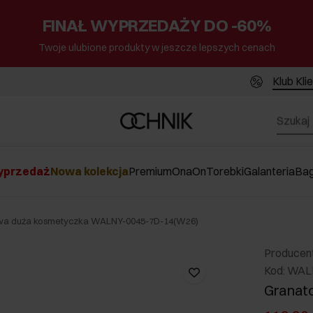
FINAŁ WYPRZEDAŻY DO -60%
Twoje ulubione produkty w jeszcze lepszych cenach
Klub Kli
przedaż
Nowa kolekcja
Premium
Ona
On
Torebki
Galanteria
Ba
wa duża kosmetyczka WALNY-0045-7D-14(W26)
Producen
Kod: WAL
Granat