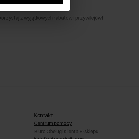
nik
 skorzystaj z wyjątkowych rabatów i przywilejów!
Kontakt
Centrum pomocy
Biuro Obsługi Klienta E-sklepu