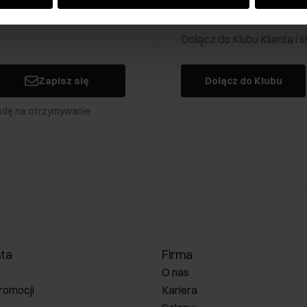
Klub Klienta Och
Dołącz do Klubu Klienta i
Zapisz się
Dołącz do Klubu
odę na otrzymywanie
nta
Firma
O nas
romocji
Kariera