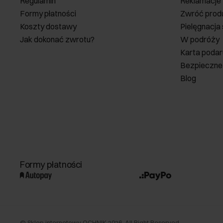
Regulamin
Reklamacje
Formy płatności
Zwróć prod
Koszty dostawy
Pielęgnacja
Jak dokonać zwrotu?
W podróży
Karta poda
Bezpieczne
Blog
Formy płatności
©
Sklep internetowy OCHNIK
2026
. All Right Reserved.