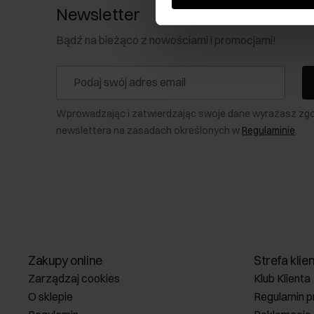
Newsletter
Bądź na bieżąco z nowościami i promocjami!
Wprowadzając i zatwierdzając swoje dane wyrażasz zg
newslettera na zasadach określonych w
Regulaminie
.
Zakupy online
Strefa klie
Zarządzaj cookies
Klub Klienta
O sklepie
Regulamin p