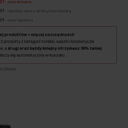
zł
-
cena aktualna
zł
-
najniższa cena z 30 dni przed obniżką
zł
-
cena regularna
ej produktów = więcej oszczędności!
 2 produkty z kategorii torebki, walizki i kosmetyczki
e, a
drugi oraz każdy kolejny otrzymasz 30% taniej
.
aliczy się automatycznie w koszyku.
ROZMIAR
: