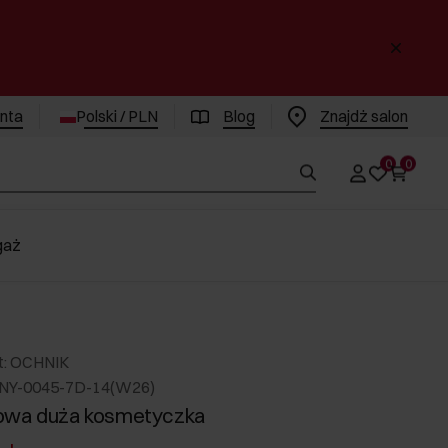
enta
Polski / PLN
Blog
Znajdż salon
0
0
gaż
t: OCHNIK
NY-0045-7D-14(W26)
owa duża kosmetyczka