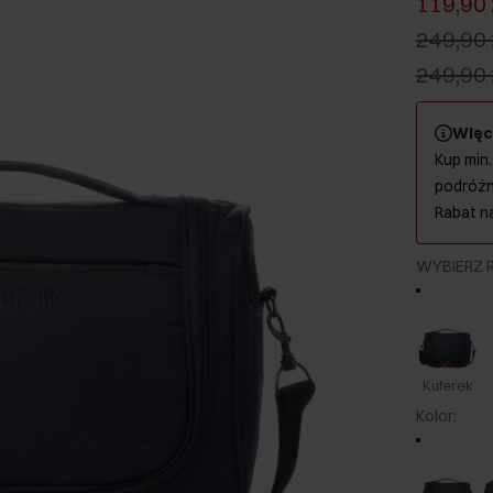
119,90 
249,90 
249,90 
Więc
Kup min.
podróżn
Rabat n
WYBIERZ 
Kuferek
Kolor
: