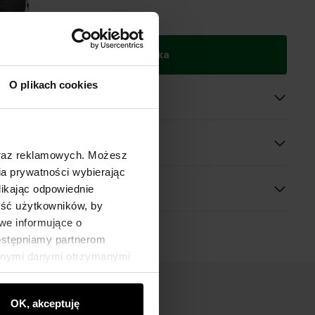
 do 2 dni roboczych
Dodaj do koszyka
O plikach cookies
oduktu
 wymiary
oraz reklamowych. Możesz
a prywatności wybierając
likając odpowiednie
ność użytkowników, by
we informujące o
dostępniamy partnerom
innymi danymi otrzymanymi
OK, akceptuję