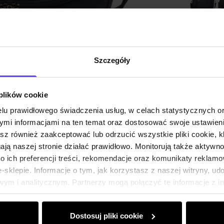
Wysyłka
Szczegóły
Opis pr
 plików cookie
Skład i
lu prawidłowego świadczenia usług, w celach statystycznych 
mi informacjami na ten temat oraz dostosować swoje ustawieni
Opinie
esz również zaakceptować lub odrzucić wszystkie pliki cookie, k
gają naszej stronie działać prawidłowo. Monitorują także aktyw
 ich preferencji treści, rekomendacje oraz komunikaty reklamo
sklepie. Informacje o tym, jak korzystasz z naszej witryny, u
ym i analitycznym. Partnerzy mogą połączyć te informacje z 
dczas korzystania z ich usług.
Dostosuj pliki cookie