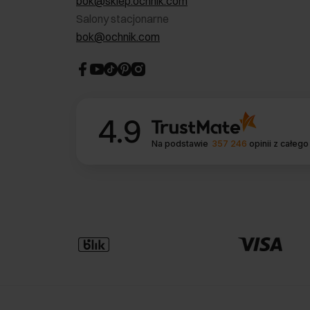
bok@sklep.ochnik.com
Salony stacjonarne
bok@ochnik.com
4.9
Na podstawie
357 246
opinii
z całego