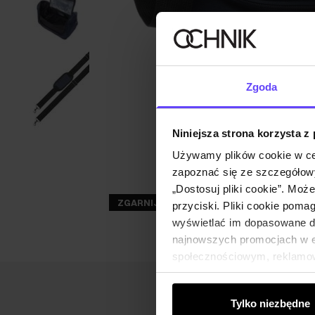
Zgoda
Niniejsza strona korzysta z
Używamy plików cookie w ce
zapoznać się ze szczegółowy
„Dostosuj pliki cookie”. Moż
ZGARNIJ -30%
przyciski. Pliki cookie poma
wyświetlać im dopasowane do
najnowszych promocjach w e-
społecznościowym, reklamow
od Ciebie lub uzyskanymi po
Tylko niezbędne