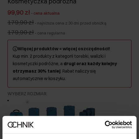
Kosmetyczka podróżna
99,90 zł
-
cena aktualna
179,90 zł
-
najniższa cena z 30 dni przed obniżką
179,90 zł
-
cena regularna
Więcej produktów = więcej oszczędności!
Kup min. 2 produkty z kategorii torebki, walizki i
kosmetyczki podróżne, a
drugi oraz każdy kolejny
otrzymasz 30% taniej
. Rabat naliczy się
automatycznie w koszyku.
WYBIERZ ROZMIAR
:
Kuferek
Mała
Średnia
Duża
Komplet
Kolor
: