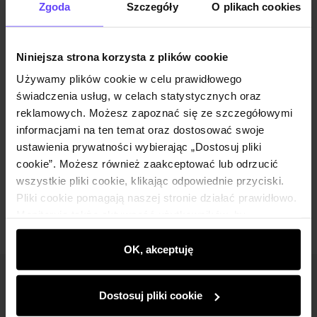
Zgoda
Szczegóły
O plikach cookies
Niniejsza strona korzysta z plików cookie
Wysyłka do 2 dni roboczych
Używamy plików cookie w celu prawidłowego
Opis produktu
świadczenia usług, w celach statystycznych oraz
reklamowych. Możesz zapoznać się ze szczegółowymi
informacjami na ten temat oraz dostosować swoje
Skład i wymiary
ustawienia prywatności wybierając „Dostosuj pliki
cookie”. Możesz również zaakceptować lub odrzucić
wszystkie pliki cookie, klikając odpowiednie przyciski.
Opinie
Pliki cookie pomagają naszej stronie działać prawidłowo.
Monitorują także aktywność użytkowników, by
wyświetlać im dopasowane do ich preferencji treści,
rekomendacje oraz komunikaty reklamowe informujące o
OK, akceptuję
najnowszych promocjach w e-sklepie. Informacje o tym,
jak korzystasz z naszej witryny, udostępniamy
Newsletter
Dostosuj pliki cookie
partnerom społecznościowym, reklamowym i
Bądź na bieżąco z nowościami i promocjami!
analitycznym. Partnerzy mogą połączyć te informacje z