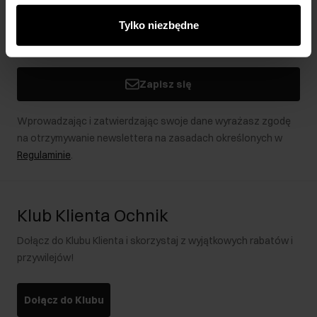
innymi danymi otrzymanymi od Ciebie lub uzyskanymi
Tylko niezbędne
podczas korzystania z ich usług.
Zapisz się
Wprowadzając i zatwierdzając swoje dane wyrażasz zgodę
na otrzymywanie newslettera na zasadach określonych w
Regulaminie
.
Klub Klienta Ochnik
Dołącz do Klubu Klienta i skorzystaj z wyjątkowych rabatów i
przywilejów!
Dołącz do Klubu