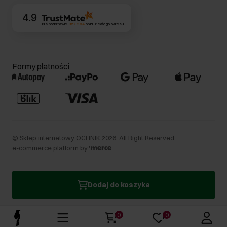
4.9
Na podstawie
357 284
opinii
z całego okresu
Formy płatności
©
Sklep internetowy OCHNIK
2026
. All Right Reserved.
e-commerce platform by
Dodaj do koszyka
0
0