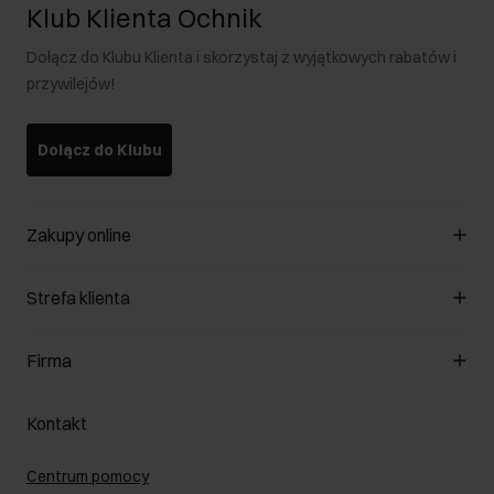
Klub Klienta Ochnik
Dołącz do Klubu Klienta i skorzystaj z wyjątkowych rabatów i
przywilejów!
Dołącz do Klubu
Zakupy online
Zarządzaj cookies
Strefa klienta
O sklepie
Regulamin
Klub Klienta
Firma
Formy płatności
Regulamin promocji
Koszty dostawy
Reklamacje
O nas
Jak dokonać zwrotu?
Kontakt
Zwróć produkty
Kariera
Pielęgnacja skóry
Salony
Centrum pomocy
W podróży
B2B - Sprzedaż dla firm