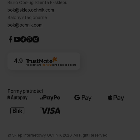
Biuro Obsługi Klienta E-sklepu
Karta podarunkowa
RODO- Polityka prywatności
bok@sklep.ochnik.com
Bezpieczne zakupy
Informacje prawne
Salony stacjonarne
Blog
Dla akcjonariuszy
bok@ochnik.com
Strategia podatkowa
CSR
Kontakt
4.9
Na podstawie
357 272
opinii
z całego okresu
Formy płatności
©
Sklep internetowy OCHNIK
2026
. All Right Reserved.