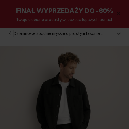
FINAŁ WYPRZEDAŻY DO -60%
Twoje ulubione produkty w jeszcze lepszych cenach
Dzianinowe spodnie męskie o prostym fasonie
SPOMT-0126-99(Z26)