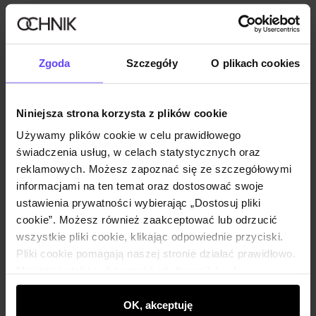
Szczegóły
Skład
Zgoda
Szczegóły
O plikach cookies
Opinie
Niniejsza strona korzysta z plików cookie
Używamy plików cookie w celu prawidłowego
świadczenia usług, w celach statystycznych oraz
Zestaw
reklamowych. Możesz zapoznać się ze szczegółowymi
informacjami na ten temat oraz dostosować swoje
Męska koszula dzianinowa oversize
ustawienia prywatności wybierając „Dostosuj pliki
KOSMT-0366-99(Z26)
cookie”. Możesz również zaakceptować lub odrzucić
199,90 zł
wszystkie pliki cookie, klikając odpowiednie przyciski.
Pliki cookie pomagają naszej stronie działać prawidłowo.
Wybierz rozmiar
Monitorują także aktywność użytkowników, by
Dodaj do koszyka
wyświetlać im dopasowane do ich preferencji treści,
rekomendacje oraz komunikaty reklamowe informujące o
OK, akceptuję