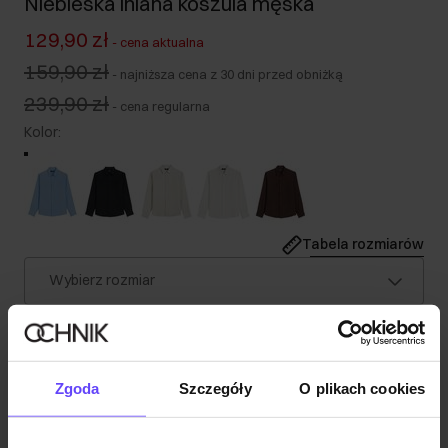
Niebieska lniana koszula męska
129,90 zł
-
cena aktualna
159,90 zł
-
najniższa cena z 30 dni przed obniżką
239,90 zł
-
cena regularna
Kolor
:
Tabela rozmiarów
Wybierz rozmiar
Nasz model ma 186 cm wzrostu i nosi rozmiar L.
Wysyłka w 1 dzień roboczy
Opis produktu
Zgoda
Szczegóły
O plikach cookies
Szczegóły