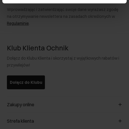
Wprowadzając i zatwierdzając swoje dane wyrażasz zgodę
na otrzymywanie newslettera na zasadach określonych w
Regulaminie
.
Klub Klienta Ochnik
Dołącz do Klubu Klienta i skorzystaj z wyjątkowych rabatów i
przywilejów!
Dołącz do Klubu
Zakupy online
Zarządzaj cookies
Strefa klienta
O sklepie