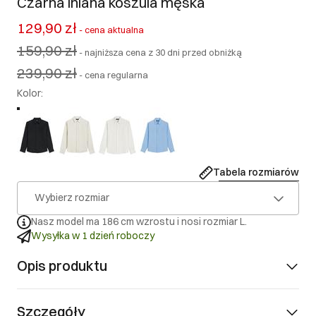
Czarna lniana koszula męska
129,90 zł
-
cena aktualna
159,90 zł
-
najniższa cena z 30 dni przed obniżką
239,90 zł
-
cena regularna
Kolor
:
Tabela rozmiarów
Wybierz rozmiar
Nasz model ma 186 cm wzrostu i nosi rozmiar L.
Wysyłka w 1 dzień roboczy
Opis produktu
Szczegóły