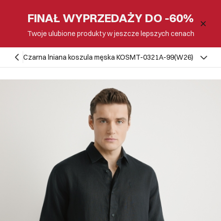
FINAŁ WYPRZEDAŻY DO -60%
Twoje ulubione produkty w jeszcze lepszych cenach
Czarna lniana koszula męska KOSMT-0321A-99(W26)