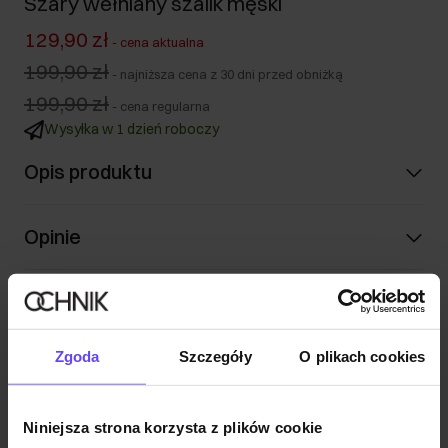
Szary wełniany szalik męski
129,90 zł
-
cena aktualna
199,90 zł
-
najniższa cena z 30 dni przed obniżką
199,90 zł
-
cena regularna
Wysyłka w 1 dzień roboczy
Opis produktu
Opinie
Zestaw
Zgoda
Szczegóły
O plikach cookies
Szara wełniana czapka męska CZAMT-
0033-91(Z25)
79,90 zł
139,90 zł
-
najniższa cena z 30 dni przed
Niniejsza strona korzysta z plików cookie
obniżką