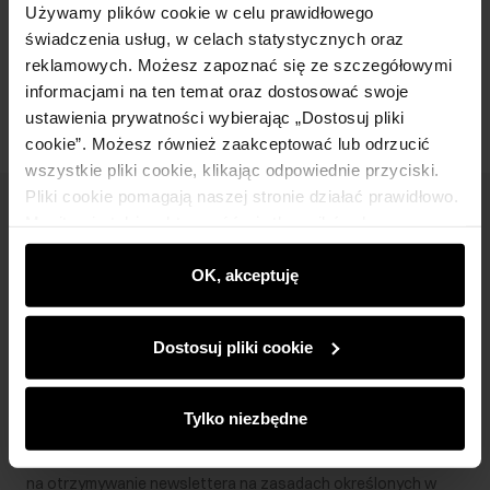
Używamy plików cookie w celu prawidłowego
świadczenia usług, w celach statystycznych oraz
Dodaj do koszyka
reklamowych. Możesz zapoznać się ze szczegółowymi
informacjami na ten temat oraz dostosować swoje
ustawienia prywatności wybierając „Dostosuj pliki
cookie”. Możesz również zaakceptować lub odrzucić
wszystkie pliki cookie, klikając odpowiednie przyciski.
Pliki cookie pomagają naszej stronie działać prawidłowo.
Newsletter
Monitorują także aktywność użytkowników, by
wyświetlać im dopasowane do ich preferencji treści,
Bądź na bieżąco z nowościami i promocjami!
rekomendacje oraz komunikaty reklamowe informujące o
OK, akceptuję
najnowszych promocjach w e-sklepie. Informacje o tym,
jak korzystasz z naszej witryny, udostępniamy
Dostosuj pliki cookie
partnerom społecznościowym, reklamowym i
analitycznym. Partnerzy mogą połączyć te informacje z
Zapisz się
innymi danymi otrzymanymi od Ciebie lub uzyskanymi
Tylko niezbędne
podczas korzystania z ich usług.
Wprowadzając i zatwierdzając swoje dane wyrażasz zgodę
na otrzymywanie newslettera na zasadach określonych w