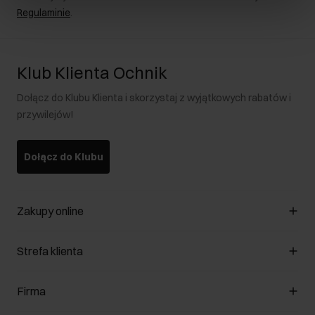
Regulaminie
.
Klub Klienta Ochnik
Dołącz do Klubu Klienta i skorzystaj z wyjątkowych rabatów i
przywilejów!
Dołącz do Klubu
Zakupy online
Zarządzaj cookies
Strefa klienta
O sklepie
Regulamin
Klub Klienta
Firma
Formy płatności
Regulamin promocji
Koszty dostawy