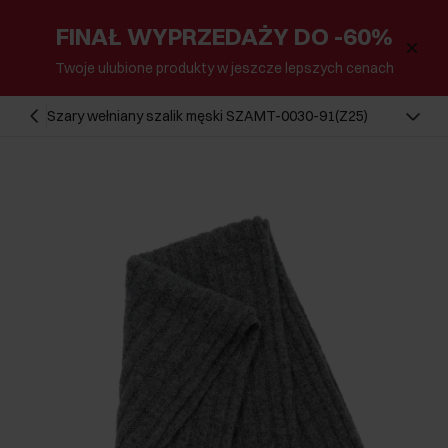
FINAŁ WYPRZEDAŻY DO -60%
Twoje ulubione produkty w jeszcze lepszych cenach
Szary wełniany szalik męski SZAMT-0030-91(Z25)