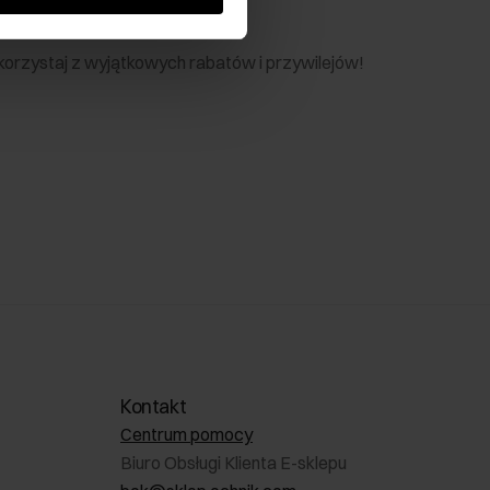
nik
 skorzystaj z wyjątkowych rabatów i przywilejów!
Kontakt
Centrum pomocy
Biuro Obsługi Klienta E-sklepu