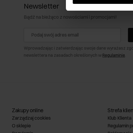
Newsletter
Bądź na bieżąco z nowościami i promocjami!
Wprowadzając i zatwierdzając swoje dane wyrażasz zg
newslettera na zasadach określonych w
Regulaminie
.
Zakupy online
Strefa klie
Zarządzaj cookies
Klub Klienta
O sklepie
Regulamin p