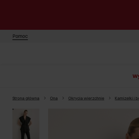
Pomoc
Wy
Strona główna
Ona
Okrycia wierzchnie
Kamizelki i b