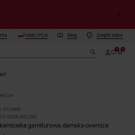
enta
Polski / PLN
Blog
Znajdż salon
0
0
gaż
99(Z26)
t: OCHNIK
DT-0039-99(Z26)
kamizelka garniturowa damska oversize