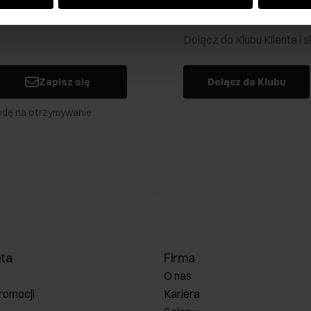
Klub Klienta Och
Dołącz do Klubu Klienta i
Zapisz się
Dołącz do Klubu
odę na otrzymywanie
nta
Firma
O nas
romocji
Kariera