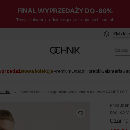
FINAŁ WYPRZEDAŻY DO -60%
Twoje ulubione produkty w jeszcze lepszych cenach
Klub Kli
przedaż
Nowa kolekcja
Premium
Ona
On
Torebki
Galanteria
Ba
olerka
Czarna kamizelka garniturowa damska oversize KAMDT-0039-
Producen
Kod: KAM
Czarna 