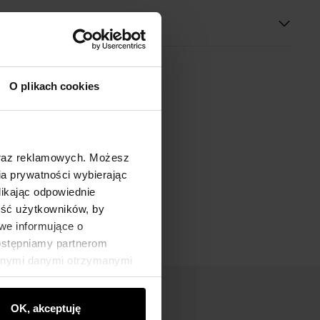
O plikach cookies
oraz reklamowych. Możesz
a prywatności wybierając
likając odpowiednie
ność użytkowników, by
we informujące o
dostępniamy partnerom
innymi danymi otrzymanymi
OK, akceptuję