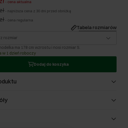
zł
-
cena aktualna
zł
-
najniższa cena z 30 dni przed obniżką
zł
-
cena regularna
Tabela rozmiarów
z rozmiar
odelka ma 178 cm wzrostu i nosi rozmiar S.
 w 1 dzień roboczy
Dodaj do koszyka
oduktu
óły