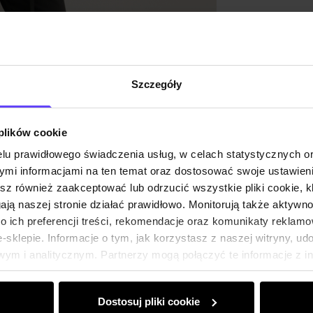
Opinie
Szczegóły
 plików cookie
lu prawidłowego świadczenia usług, w celach statystycznych 
mi informacjami na ten temat oraz dostosować swoje ustawieni
esz również zaakceptować lub odrzucić wszystkie pliki cookie, k
gają naszej stronie działać prawidłowo. Monitorują także aktyw
 ich preferencji treści, rekomendacje oraz komunikaty reklamo
sklepie. Informacje o tym, jak korzystasz z naszej witryny, u
ym i analitycznym. Partnerzy mogą połączyć te informacje z 
dczas korzystania z ich usług.
Dostosuj pliki cookie