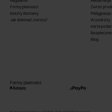
Regulamin
Reklamacje
Formy płatności
Zwróć prod
Koszty dostawy
Pielęgnacja
Jak dokonać zwrotu?
W podróży
Karta poda
Bezpieczne
Blog
Formy płatności
©
Sklep internetowy OCHNIK
2026
. All Right Reserved.