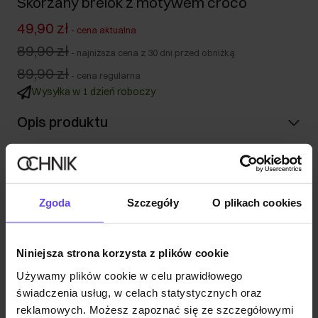
Skórzany brelok z motywem croco
49,90 zł
-
cena aktualna
89,90 zł
-
najniższa cena z 30 dni przed obniżką
89,90 zł
-
cena regularna
Wysyłka w 1 dzień roboczy
Opis produktu
Szczegóły
Zgoda
Szczegóły
O plikach cookies
Skład i wymiary
Niniejsza strona korzysta z plików cookie
Opinie
Używamy plików cookie w celu prawidłowego
świadczenia usług, w celach statystycznych oraz
reklamowych. Możesz zapoznać się ze szczegółowymi