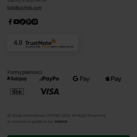
Salony stacjonarne
Blog
Dla akcjonariuszy
bok@ochnik.com
Strategia podatkowa
CSR
Kontakt
4.9
Na podstawie
356 929
opinii
z całego okresu
Formy płatności
©
Sklep internetowy OCHNIK
2026
. All Right Reserved.
e-commerce platform by