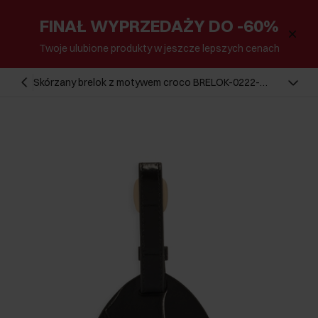
FINAŁ WYPRZEDAŻY DO -60%
Twoje ulubione produkty w jeszcze lepszych cenach
Skórzany brelok z motywem croco BRELOK-0222-
97(Z25)