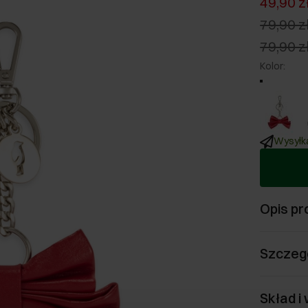
49,90 z
79,90 z
79,90 z
Kolor
:
Wysyłka
Opis pr
Szczeg
Skład i