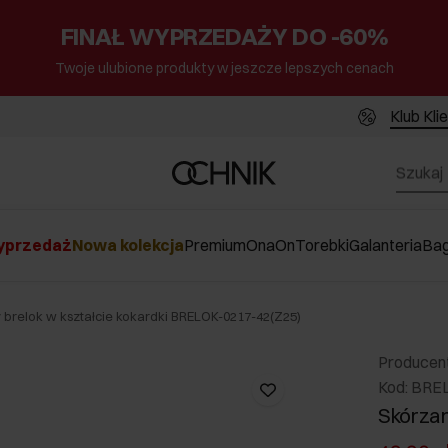
FINAŁ WYPRZEDAŻY DO -60%
Twoje ulubione produkty w jeszcze lepszych cenach
Klub Kli
przedaż
Nowa kolekcja
Premium
Ona
On
Torebki
Galanteria
Ba
 brelok w kształcie kokardki BRELOK-0217-42(Z25)
Producen
Kod: BRE
Skórzan