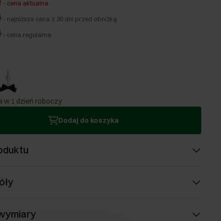
ł
-
cena aktualna
ł
-
najniższa cena z 30 dni przed obniżką
ł
-
cena regularna
 w 1 dzień roboczy
Dodaj do koszyka
oduktu
óły
 wymiary