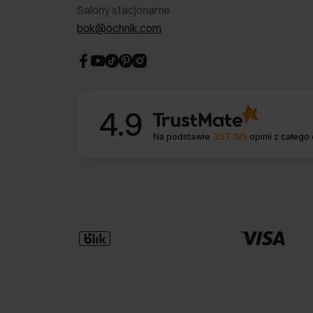
Salony stacjonarne
bok@ochnik.com
4.9
Na podstawie
357 195
opinii
z całego