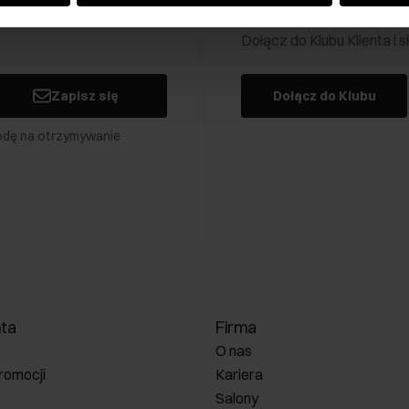
Klub Klienta Och
Dołącz do Klubu Klienta i
Zapisz się
Dołącz do Klubu
odę na otrzymywanie
nta
Firma
O nas
romocji
Kariera
Salony