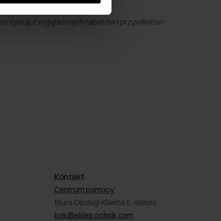
nik
 skorzystaj z wyjątkowych rabatów i przywilejów!
Kontakt
Centrum pomocy
Biuro Obsługi Klienta E-sklepu
bok@sklep.ochnik.com