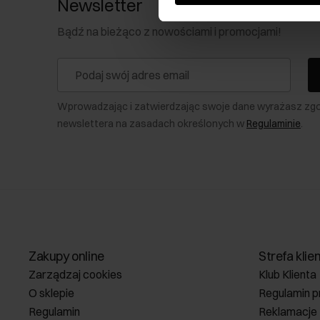
Newsletter
Bądź na bieżąco z nowościami i promocjami!
Wprowadzając i zatwierdzając swoje dane wyrażasz zg
newslettera na zasadach określonych w
Regulaminie
.
Zakupy online
Strefa klie
Zarządzaj cookies
Klub Klienta
O sklepie
Regulamin p
Regulamin
Reklamacje