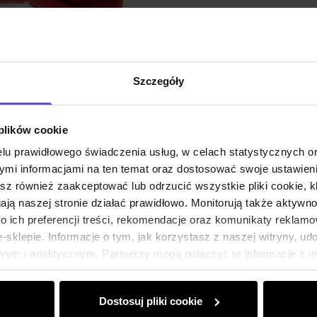
Opinie
Szczegóły
 plików cookie
lu prawidłowego świadczenia usług, w celach statystycznych 
mi informacjami na ten temat oraz dostosować swoje ustawieni
esz również zaakceptować lub odrzucić wszystkie pliki cookie, k
gają naszej stronie działać prawidłowo. Monitorują także aktyw
 ich preferencji treści, rekomendacje oraz komunikaty reklamo
sklepie. Informacje o tym, jak korzystasz z naszej witryny, u
ym i analitycznym. Partnerzy mogą połączyć te informacje z 
dczas korzystania z ich usług.
Dostosuj pliki cookie