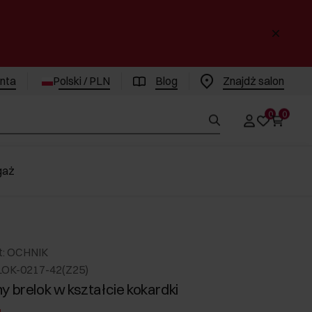
enta
Polski / PLN
Blog
Znajdż salon
0
0
gaż
t: OCHNIK
LOK-0217-42(Z25)
y brelok w kształcie kokardki