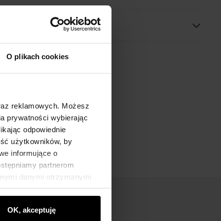
O plikach cookies
oraz reklamowych. Możesz
a prywatności wybierając
likając odpowiednie
ność użytkowników, by
we informujące o
dostępniamy partnerom
innymi danymi otrzymanymi
OK, akceptuję