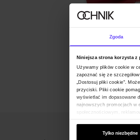
Zgoda
Niniejsza strona korzysta z
Używamy plików cookie w ce
zapoznać się ze szczegółowy
„Dostosuj pliki cookie”. Moż
przyciski. Pliki cookie poma
wyświetlać im dopasowane do
najnowszych promocjach w e-
społecznościowym, reklamow
od Ciebie lub uzyskanymi po
Tylko niezbędne