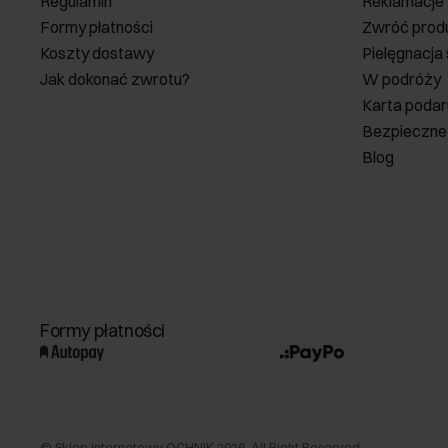
Regulamin
Reklamacje
Formy płatności
Zwróć prod
Koszty dostawy
Pielęgnacja
Jak dokonać zwrotu?
W podróży
Karta poda
Bezpieczne
Blog
Formy płatności
©
Sklep internetowy OCHNIK
2026
. All Right Reserved.