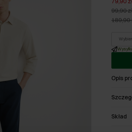
79,90 z
99,90 z
189,90 
Wybier
Wysyłka
Opis pr
Szczeg
Skład