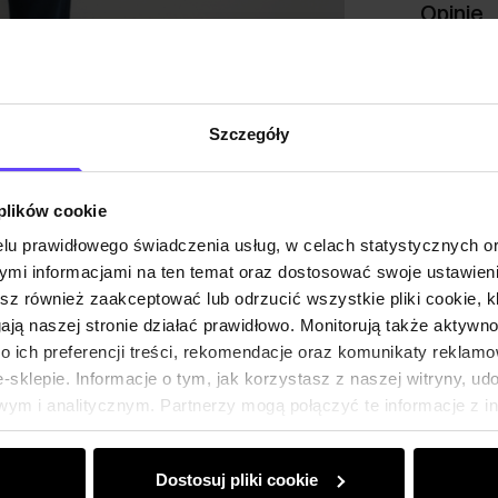
Opinie
Szczegóły
 plików cookie
lu prawidłowego świadczenia usług, w celach statystycznych 
mi informacjami na ten temat oraz dostosować swoje ustawieni
esz również zaakceptować lub odrzucić wszystkie pliki cookie, k
gają naszej stronie działać prawidłowo. Monitorują także aktyw
 ich preferencji treści, rekomendacje oraz komunikaty reklamo
sklepie. Informacje o tym, jak korzystasz z naszej witryny, u
ym i analitycznym. Partnerzy mogą połączyć te informacje z 
dczas korzystania z ich usług.
Dostosuj pliki cookie