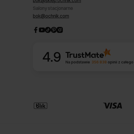
bok@sklep.ochnik.com
Salony stacjonarne
bok@ochnik.com
4.9
Na podstawie
356 838
opinii
z całego