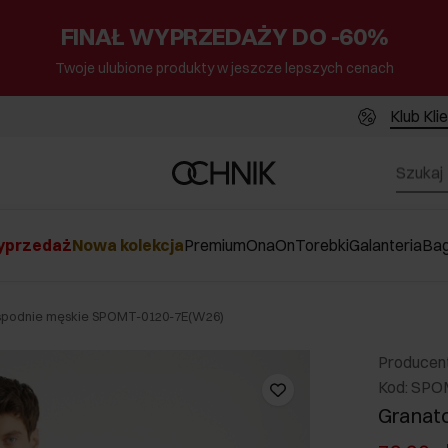
FINAŁ WYPRZEDAŻY DO -60%
Twoje ulubione produkty w jeszcze lepszych cenach
Klub Kli
przedaż
Nowa kolekcja
Premium
Ona
On
Torebki
Galanteria
Ba
podnie męskie SPOMT-0120-7E(W26)
Producen
Kod: SPO
Granat