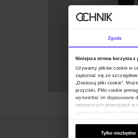
Zgoda
Niniejsza strona korzysta z
Używamy plików cookie w ce
zapoznać się ze szczegółowy
„Dostosuj pliki cookie”. Moż
przyciski. Pliki cookie poma
wyświetlać im dopasowane do
najnowszych promocjach w e-
społecznościowym, reklamow
od Ciebie lub uzyskanymi po
Tylko niezbędne