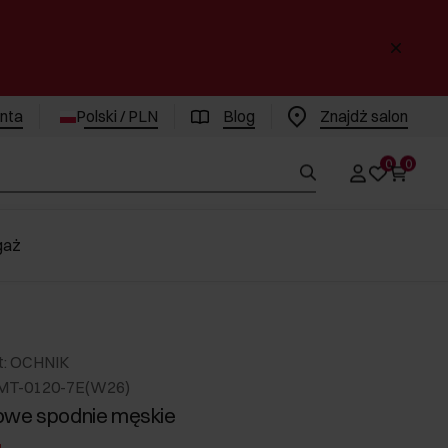
enta
Polski / PLN
Blog
Znajdż salon
0
0
gaż
t: OCHNIK
MT-0120-7E(W26)
owe spodnie męskie