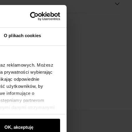
O plikach cookies
oraz reklamowych. Możesz
a prywatności wybierając
likając odpowiednie
ność użytkowników, by
we informujące o
dostępniamy partnerom
innymi danymi otrzymanymi
OK, akceptuję