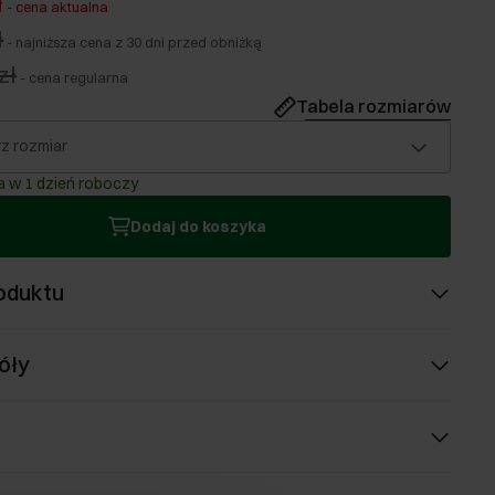
ł
-
cena aktualna
ł
-
najniższa cena z 30 dni przed obniżką
zł
-
cena regularna
Tabela rozmiarów
z rozmiar
 w 1 dzień roboczy
Dodaj do koszyka
oduktu
óły