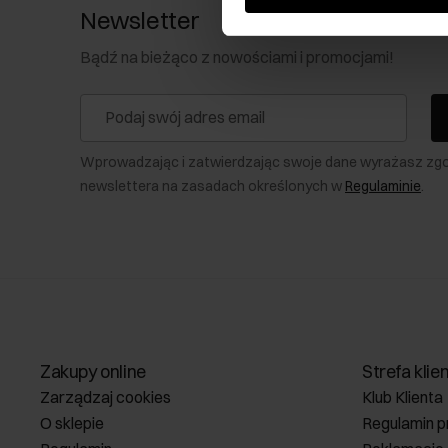
Newsletter
Bądź na bieżąco z nowościami i promocjami!
Wprowadzając i zatwierdzając swoje dane wyrażasz zg
newslettera na zasadach określonych w
Regulaminie
.
Zakupy online
Strefa klie
Zarządzaj cookies
Klub Klienta
O sklepie
Regulamin p