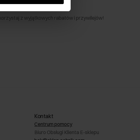
nik
 skorzystaj z wyjątkowych rabatów i przywilejów!
Kontakt
Centrum pomocy
Biuro Obsługi Klienta E-sklepu