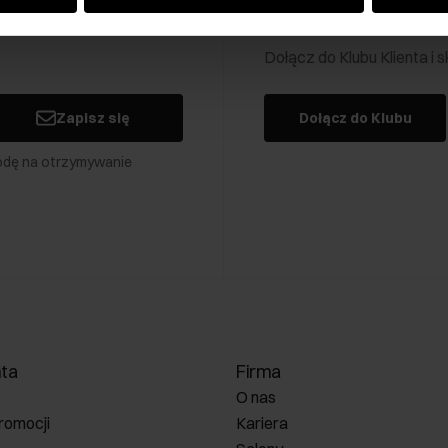
Klub Klienta Och
Dołącz do Klubu Klienta i
Zapisz się
Dołącz do Klubu
odę na otrzymywanie
nta
Firma
O nas
romocji
Kariera