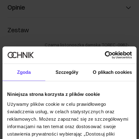
Opinie
Zestaw
Czarna listonoszka damska TOREC-0982-
99(Z24)
119,90 zł
169,90 zł
-
najniższa cena z 30 dni przed
obniżką
Zgoda
Szczegóły
O plikach cookies
Dodaj do koszyka
Niniejsza strona korzysta z plików cookie
Używamy plików cookie w celu prawidłowego
Granatowe spodnie jeansowe damskie
świadczenia usług, w celach statystycznych oraz
JEADT-0010-69(Z24)
reklamowych. Możesz zapoznać się ze szczegółowymi
139,90 zł
informacjami na ten temat oraz dostosować swoje
219,90 zł
-
najniższa cena z 30 dni przed
obniżką
ustawienia prywatności wybierając „Dostosuj pliki