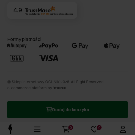
4.9
Na podstawie
357 250
opinii
z całego okresu
Formy płatności
©
Sklep internetowy OCHNIK
2026
. All Right Reserved.
e-commerce platform by
Dodaj do koszyka
0
0