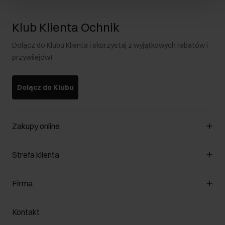
Klub Klienta Ochnik
Dołącz do Klubu Klienta i skorzystaj z wyjątkowych rabatów i
przywilejów!
Dołącz do Klubu
Zakupy online
Zarządzaj cookies
Strefa klienta
O sklepie
Regulamin
Klub Klienta
Firma
Formy płatności
Regulamin promocji
Koszty dostawy
Reklamacje
O nas
Jak dokonać zwrotu?
Kontakt
Zwróć produkty
Kariera