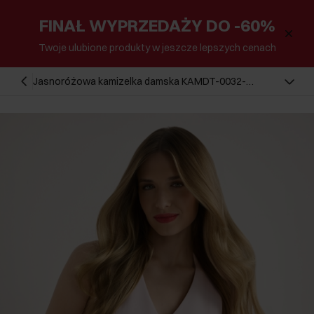
FINAŁ WYPRZEDAŻY DO -60%
Twoje ulubione produkty w jeszcze lepszych cenach
Jasnoróżowa kamizelka damska KAMDT-0032-
5A(W26)