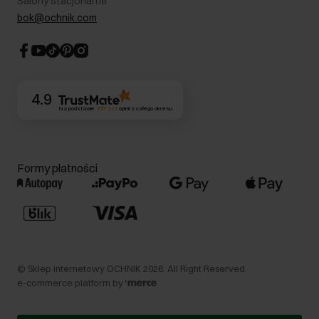
Salony stacjonarne
Blog
Dla akcjonariuszy
bok@ochnik.com
Strategia podatkowa
CSR
Kontakt
4.9
Na podstawie
357 221
opinii
z całego okresu
Formy płatności
©
Sklep internetowy OCHNIK
2026
. All Right Reserved.
e-commerce platform by