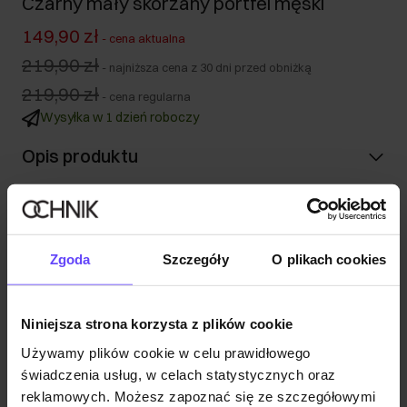
Czarny mały skórzany portfel męski
149,90 zł
-
cena aktualna
219,90 zł
-
najniższa cena z 30 dni przed obniżką
219,90 zł
-
cena regularna
Wysyłka w 1 dzień roboczy
Opis produktu
Szczegóły
Zgoda
Szczegóły
O plikach cookies
Skład i wymiary
Niniejsza strona korzysta z plików cookie
Opinie
Używamy plików cookie w celu prawidłowego
świadczenia usług, w celach statystycznych oraz
reklamowych. Możesz zapoznać się ze szczegółowymi