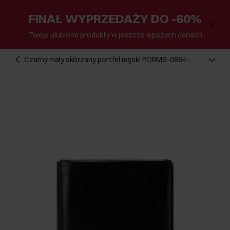
FINAŁ WYPRZEDAŻY DO -60%
Twoje ulubione produkty w jeszcze lepszych cenach
Czarny mały skórzany portfel męski PORMS-0664-
99(Z25)