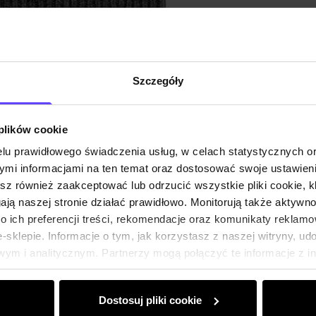
Szczegóły
 plików cookie
lu prawidłowego świadczenia usług, w celach statystycznych 
mi informacjami na ten temat oraz dostosować swoje ustawieni
esz również zaakceptować lub odrzucić wszystkie pliki cookie, k
gają naszej stronie działać prawidłowo. Monitorują także aktyw
 ich preferencji treści, rekomendacje oraz komunikaty reklamo
sklepie. Informacje o tym, jak korzystasz z naszej witryny, u
ym i analitycznym. Partnerzy mogą połączyć te informacje z 
dczas korzystania z ich usług.
Dostosuj pliki cookie