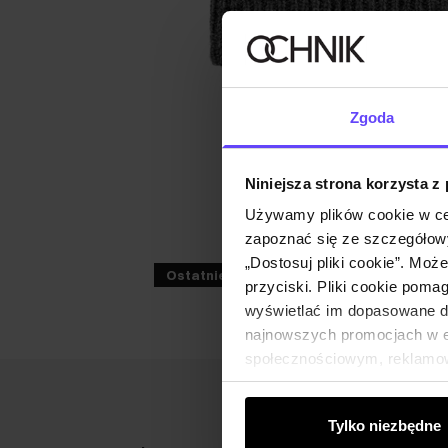
Zgoda
Niniejsza strona korzysta z
Używamy plików cookie w ce
zapoznać się ze szczegółowy
„Dostosuj pliki cookie”. Moż
Ostatnie sztuki
Premium
przyciski. Pliki cookie poma
wyświetlać im dopasowane do
najnowszych promocjach w e-
społecznościowym, reklamow
od Ciebie lub uzyskanymi po
Tylko niezbędne