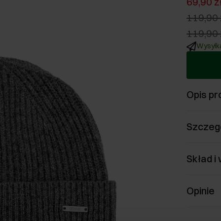
69,90 z
119,90 
119,90 
Wysyłka
Opis pr
Szczeg
Skład i
Opinie