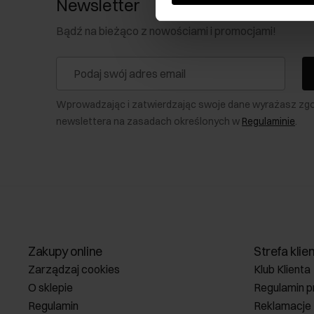
Newsletter
Bądź na bieżąco z nowościami i promocjami!
Wprowadzając i zatwierdzając swoje dane wyrażasz zg
newslettera na zasadach określonych w
Regulaminie
.
Zakupy online
Strefa klie
Zarządzaj cookies
Klub Klienta
O sklepie
Regulamin p
Regulamin
Reklamacje