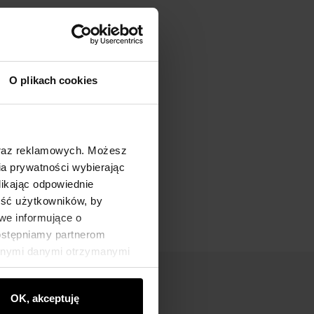
O plikach cookies
oraz reklamowych. Możesz
a prywatności wybierając
likając odpowiednie
ność użytkowników, by
we informujące o
dostępniamy partnerom
innymi danymi otrzymanymi
OK, akceptuję