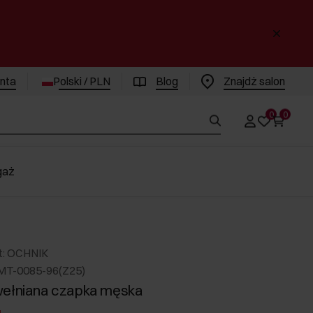
enta
Polski / PLN
Blog
Znajdż salon
0
0
gaż
t: OCHNIK
MT-0085-96(Z25)
wełniana czapka męska