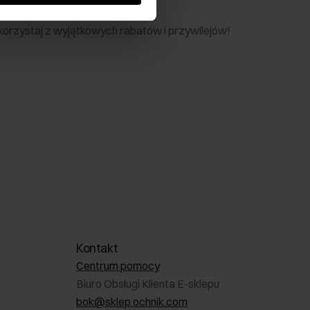
nik
 skorzystaj z wyjątkowych rabatów i przywilejów!
Kontakt
Centrum pomocy
Biuro Obsługi Klienta E-sklepu
bok@sklep.ochnik.com