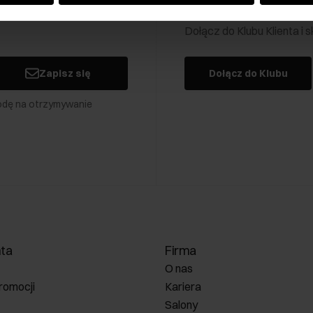
Klub Klienta Och
Dołącz do Klubu Klienta i
Zapisz się
Dołącz do Klubu
odę na otrzymywanie
nta
Firma
O nas
romocji
Kariera
Salony