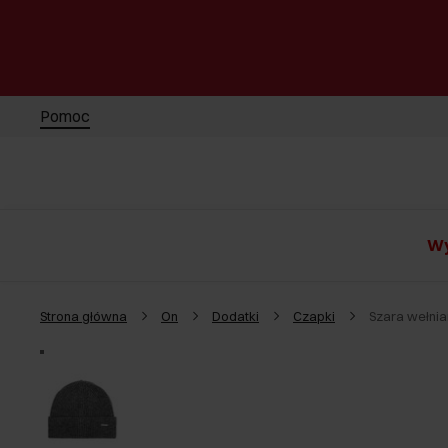
Pomoc
Wy
Strona główna
On
Dodatki
Czapki
Szara wełni