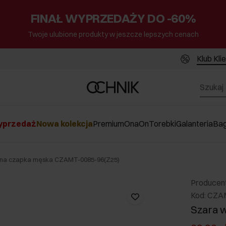
FINAŁ WYPRZEDAŻY DO -60%
Twoje ulubione produkty w jeszcze lepszych cenach
Klub Kli
przedaż
Nowa kolekcja
Premium
Ona
On
Torebki
Galanteria
Ba
ana czapka męska CZAMT-0085-96(Z25)
Producen
Kod: CZA
Szara 