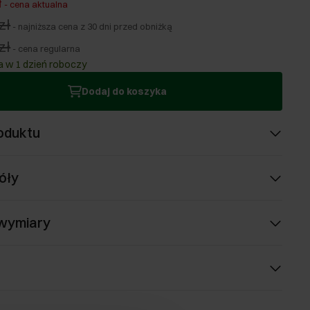
ł
-
cena aktualna
zł
-
najniższa cena z 30 dni przed obniżką
zł
-
cena regularna
 w 1 dzień roboczy
Dodaj do koszyka
oduktu
óły
 wymiary