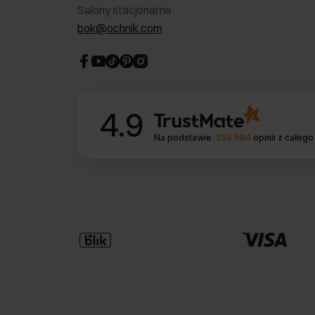
Salony stacjonarne
bok@ochnik.com
4.9
Na podstawie
356 984
opinii
z całego