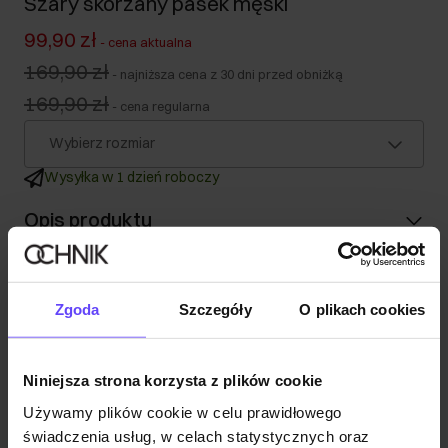
Szary skórzany pasek męski
99,90 zł
-
cena aktualna
169,90 zł
-
najniższa cena z 30 dni przed obniżką
169,90 zł
-
cena regularna
Wybierz rozmiar
Wysyłka w 1 dzień roboczy
Opis produktu
Szczegóły
Zgoda
Szczegóły
O plikach cookies
Skład i wymiary
Niniejsza strona korzysta z plików cookie
Opinie
Używamy plików cookie w celu prawidłowego
świadczenia usług, w celach statystycznych oraz