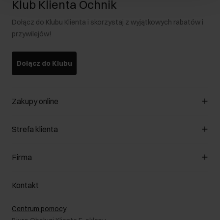
Klub Klienta Ochnik
Dołącz do Klubu Klienta i skorzystaj z wyjątkowych rabatów i
przywilejów!
Dołącz do Klubu
Zakupy online
Zarządzaj cookies
Strefa klienta
O sklepie
Regulamin
Klub Klienta
Firma
Formy płatności
Regulamin promocji
Koszty dostawy
Reklamacje
O nas
Jak dokonać zwrotu?
Kontakt
Zwróć produkty
Kariera
Pielęgnacja skóry
Salony
Centrum pomocy
W podróży
B2B - Sprzedaż dla firm